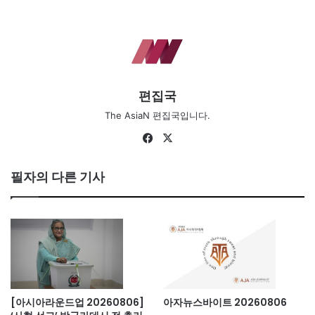
편집국
The AsiaN 편집국입니다.
Fa
X
ce
bo
필자의 다른 기사
ok
[아시아라운드업 20260806]
아자뉴스바이트 20260806