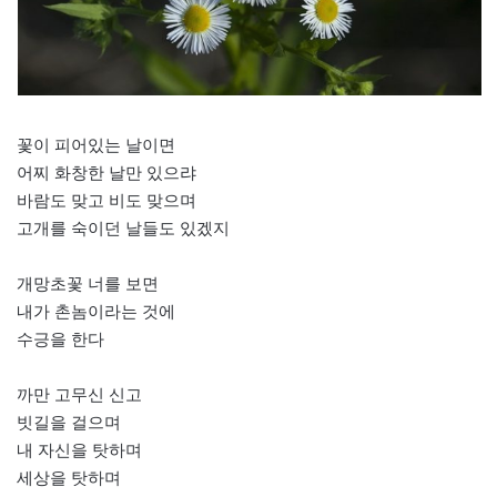
꽃이 피어있는 날이면
어찌 화창한 날만 있으랴
바람도 맞고 비도 맞으며
고개를 숙이던 날들도 있겠지
개망초꽃 너를 보면
내가 촌놈이라는 것에
수긍을 한다
까만 고무신 신고
빗길을 걸으며
내 자신을 탓하며
세상을 탓하며