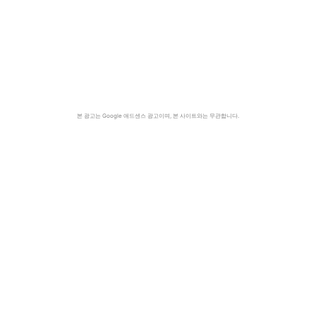
본 광고는 Google 애드센스 광고이며, 본 사이트와는 무관합니다.