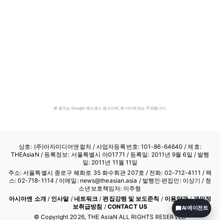
본 광고는 Google 애드센스 광고이며, 본 사이트와는 무관합니다.
상호: (주)아자미디어앤컬처 /
사업자등록번호: 101-86-64640
/ 제호:
THEAsiaN / 등록정보: 서울특별시 아01771 / 등록일: 2011년 9월 6일 / 발행
일: 2011년 11월 11일
주소: 서울특별시 종로구 혜화로 35 화수회관 207호 / 전화: 02-712-4111 /
팩
스: 02-718-1114
/ 이메일: news@theasian.asia / 발행인·편집인: 이상기 / 청
소년보호책임자: 이주형
아시아엔 소개
/
인사말
/
네트워크
/
편집강령 및 보도준칙
/
이용약관
/
개인정
보취급방침
/
CONTACT US
AI 에이전트
© Copyright
2026
, THE AsiaN ALL RIGHTS RESERVED