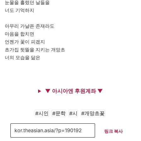
눈물을 흘렸던 날들을
너도 기억하지
아무리 가냘픈 존재라도
마음을 합치면
언젠가 꽃이 피겠지
초가집 뒷뜰을 지키는 개망초
너의 모습을 닮은
▼ 아시아엔 후원계좌 ▼
시인
문학
시
개망초꽃
링크 복사