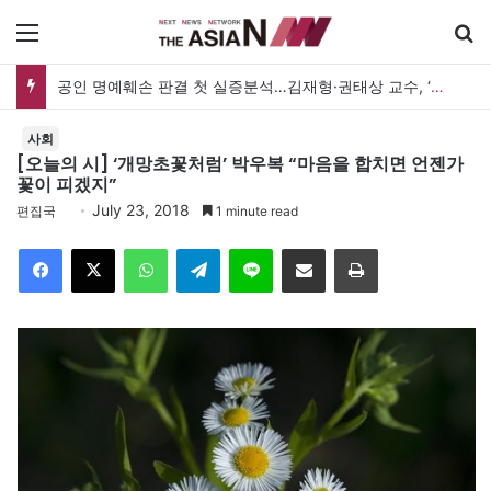
메뉴
공인 명예훼손 판결 첫 실증분석…김재형·권태상 교수, ‘공인 보도준칙’ 제안도
사회
[오늘의 시] ‘개망초꽃처럼’ 박우복 “마음을 합치면 언젠가
꽃이 피겠지”
July 23, 2018
편집국
1 minute read
Facebook
X
WhatsApp
Telegram
Line
이메일
인쇄