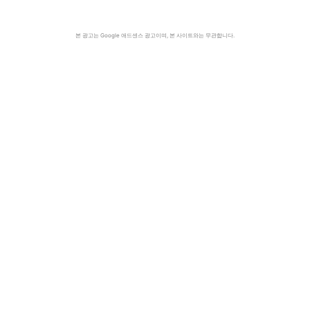
본 광고는 Google 애드센스 광고이며, 본 사이트와는 무관합니다.