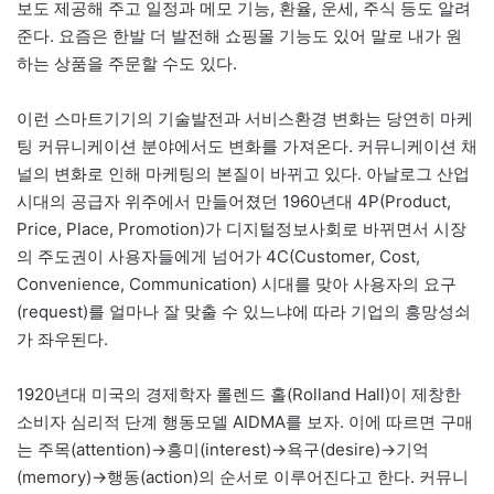
보도 제공해 주고 일정과 메모 기능, 환율, 운세, 주식 등도 알려
준다. 요즘은 한발 더 발전해 쇼핑몰 기능도 있어 말로 내가 원
하는 상품을 주문할 수도 있다.
이런 스마트기기의 기술발전과 서비스환경 변화는 당연히 마케
팅 커뮤니케이션 분야에서도 변화를 가져온다. 커뮤니케이션 채
널의 변화로 인해 마케팅의 본질이 바뀌고 있다. 아날로그 산업
시대의 공급자 위주에서 만들어졌던 1960년대 4P(Product,
Price, Place, Promotion)가 디지털정보사회로 바뀌면서 시장
의 주도권이 사용자들에게 넘어가 4C(Customer, Cost,
Convenience, Communication) 시대를 맞아 사용자의 요구
(request)를 얼마나 잘 맞출 수 있느냐에 따라 기업의 흥망성쇠
가 좌우된다.
1920년대 미국의 경제학자 롤렌드 홀(Rolland Hall)이 제창한
소비자 심리적 단계 행동모델 AIDMA를 보자. 이에 따르면 구매
는 주목(attention)→흥미(interest)→욕구(desire)→기억
(memory)→행동(action)의 순서로 이루어진다고 한다. 커뮤니