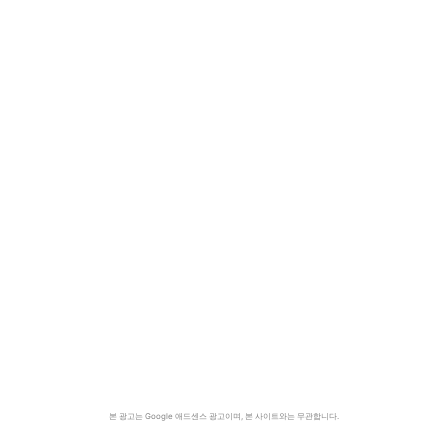
본 광고는 Google 애드센스 광고이며, 본 사이트와는 무관합니다.