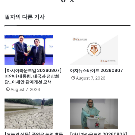
Fa
X
ce
bo
필자의 다른 기사
ok
[아시아라운드업 20260807]
아자뉴스바이트 20260807
미얀마 대통령, 태국과 정상회
August 7, 2026
담…아세안 관계개선 모색
August 7, 2026
[오늘의 신문] 폭염은 농업 흔들
[아시아라운드업 20260806]