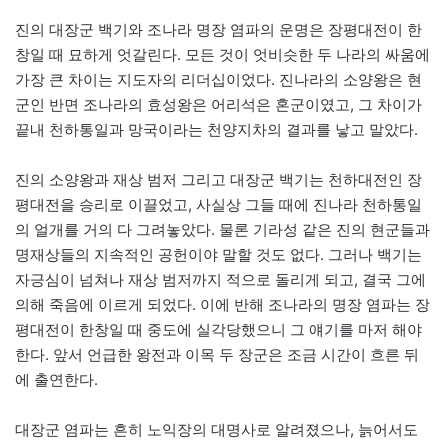
진의 대장군 백기와 조나라 명장 염파의 운명은 장평대전이 한
창일 때 묘하게 엇갈린다. 모든 것이 엇비슷한 두 나라의 싸움에
가장 큰 차이는 지도자의 리더십이었다. 진나라의 소양왕은 현
군인 반면 조나라의 효성왕은 어리석은 혼군이였고, 그 차이가
끝내 천하통일과 망국이라는 천양지차의 결과를 낳고 말았다.
진의 소양왕과 재상 범저 그리고 대장군 백기는 천하대전인 장
평대전을 승리로 이끌었고, 사실상 그들 때에 진나라 천하통일
의 얼개를 거의 다 그려놓았다. 물론 기라성 같은 진의 현군들과
명재상들의 지속적인 공헌이야 말할 것도 없다. 그러나 백기는
자긍심이 넘쳐나 재상 범저까지 적으로 돌리게 되고, 결국 그에
의해 죽음에 이르게 되었다. 이에 반해 조나라의 명장 염파는 장
평대전이 한창일 때 중도에 실각당했으니 그 얘기를 마저 해야
한다. 앞서 언급한 왕전과 이목 두 장군은 조금 시간이 흐른 뒤
에 출연한다.
대장군 염파는 흔히 노익장의 대명사로 알려졌으나, 늙어서도