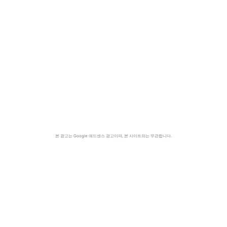
본 광고는 Google 애드센스 광고이며, 본 사이트와는 무관합니다.