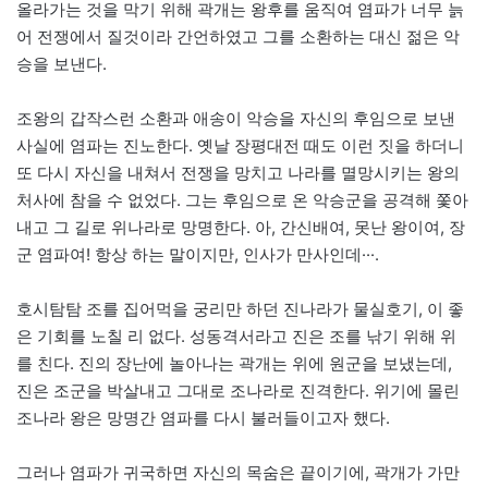
올라가는 것을 막기 위해 곽개는 왕후를 움직여 염파가 너무 늙
어 전쟁에서 질것이라 간언하였고 그를 소환하는 대신 젊은 악
승을 보낸다.
조왕의 갑작스런 소환과 애송이 악승을 자신의 후임으로 보낸
사실에 염파는 진노한다. 옛날 장평대전 때도 이런 짓을 하더니
또 다시 자신을 내쳐서 전쟁을 망치고 나라를 멸망시키는 왕의
처사에 참을 수 없었다. 그는 후임으로 온 악승군을 공격해 쫓아
내고 그 길로 위나라로 망명한다. 아, 간신배여, 못난 왕이여, 장
군 염파여! 항상 하는 말이지만, 인사가 만사인데···.
호시탐탐 조를 집어먹을 궁리만 하던 진나라가 물실호기, 이 좋
은 기회를 노칠 리 없다. 성동격서라고 진은 조를 낚기 위해 위
를 친다. 진의 장난에 놀아나는 곽개는 위에 원군을 보냈는데,
진은 조군을 박살내고 그대로 조나라로 진격한다. 위기에 몰린
조나라 왕은 망명간 염파를 다시 불러들이고자 했다.
그러나 염파가 귀국하면 자신의 목숨은 끝이기에, 곽개가 가만