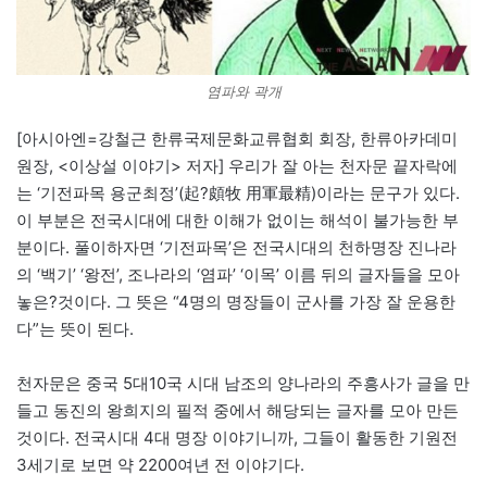
염파와 곽개
[아시아엔=강철근 한류국제문화교류협회 회장, 한류아카데미
원장, <이상설 이야기> 저자] 우리가 잘 아는 천자문 끝자락에
는 ‘기전파목 용군최정’(起?頗牧 用軍最精)이라는 문구가 있다.
이 부분은 전국시대에 대한 이해가 없이는 해석이 불가능한 부
분이다. 풀이하자면 ‘기전파목’은 전국시대의 천하명장 진나라
의 ‘백기’ ‘왕전’, 조나라의 ‘염파’ ‘이목’ 이름 뒤의 글자들을 모아
놓은?것이다. 그 뜻은 “4명의 명장들이 군사를 가장 잘 운용한
다”는 뜻이 된다.
천자문은 중국 5대10국 시대 남조의 양나라의 주흥사가 글을 만
들고 동진의 왕희지의 필적 중에서 해당되는 글자를 모아 만든
것이다. 전국시대 4대 명장 이야기니까, 그들이 활동한 기원전
3세기로 보면 약 2200여년 전 이야기다.