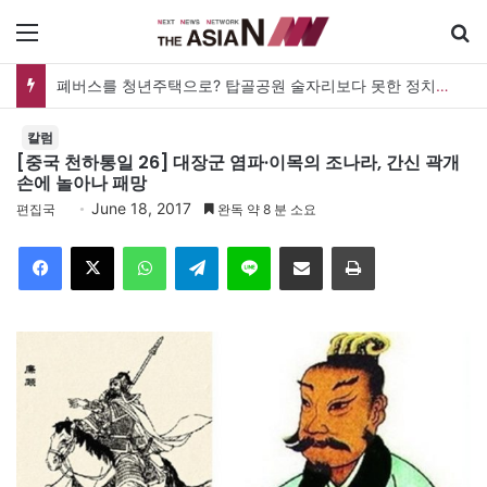
메뉴
폐버스를 청년주택으로? 탑골공원 술자리보다 못한 정치의 상상력
칼럼
[중국 천하통일 26] 대장군 염파·이목의 조나라, 간신 곽개
손에 놀아나 패망
June 18, 2017
편집국
완독 약 8 분 소요
Facebook
X
WhatsApp
Telegram
Line
이메일
인쇄