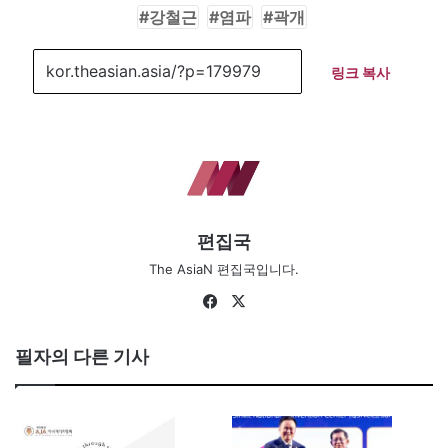
강철근
염파
곽개
링크 복사
편집국
The AsiaN 편집국입니다.
Fa
X
ce
bo
필자의 다른 기사
ok