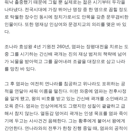
워낙 출중했기 때문에 그럴 뿐 실제로는 젊은 시기부터 두각을
나타냈다. 전국시대에 가장 뛰어난 명장 중 한 명으로 꼽힐 정도
로 탁월한 장수인 동시에 정치가로서도 안목을 갖춘 문무겸비한
인물이다. 또한 명재상 인상여와 문경지교의 의리를 맺은 바 있
다.
조나라 효성왕 4년 기원전 260년, 염파는 장평대전을 치르는 도
중 그를 시기하는 간신배 곽개는 진의 재상 범저의 책략에 넘어
가 뇌물을 받아먹고 그를 끌어내려 조괄을 대장으로 삼고 나라
를 망친 바 있다.
그 후 염파는 여전히 연나라를 침공하고 위나라도 포위하는 공
적을 연달아 세워 이름을 떨친다. 이런 와중에 염파는 전후사정
을 알게 됐고, 왕의 비호를 받고 있는 간신배 곽개를 소인배라고
모욕 준다. 염파는 인상여에게도 그랬지만 성질이 괄괄하고 급
해서 참지 않는다. 열등감 덩어리 곽개는 인생 목표를 염파 죽이
기에 두고는 사사건건 음해한다. 그는 황후에게 붙어서 왕에게
간언한다. 연나라와의 전투가 한창 진행 중일 때, 염파의 공적이