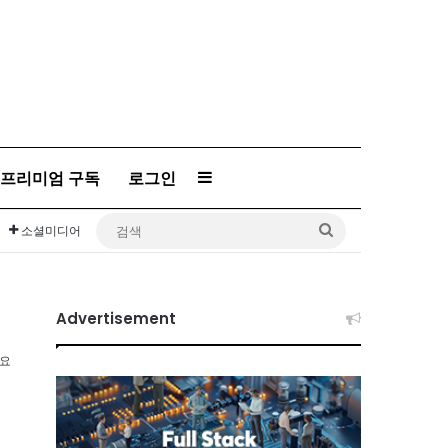
프리미엄 구독
로그인
Sidebar
검
소셜미디어
색
Advertisement
소요