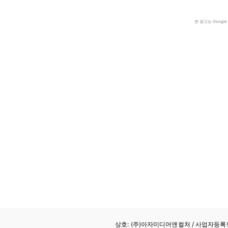
본 광고는 Goog
상호: (주)아자미디어앤컬처 /
사업자등록번호