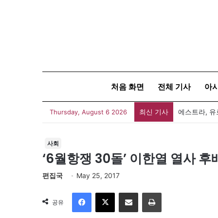
처음 화면
전체 기사
아
최신 기사
GS샵, 전문
Thursday, August 6 2026
사회
‘6월항쟁 30돌’ 이한열 열사 후
편집국
May 25, 2017
Facebook
X
이메일
인쇄
공유