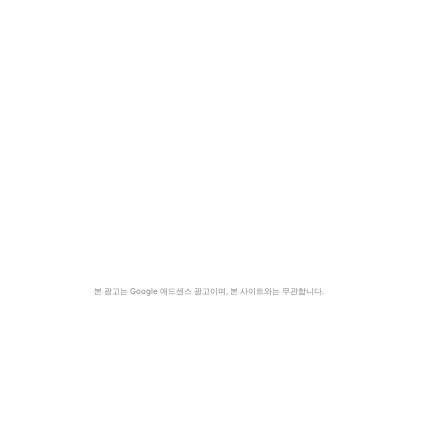
본 광고는 Google 애드센스 광고이며, 본 사이트와는 무관합니다.