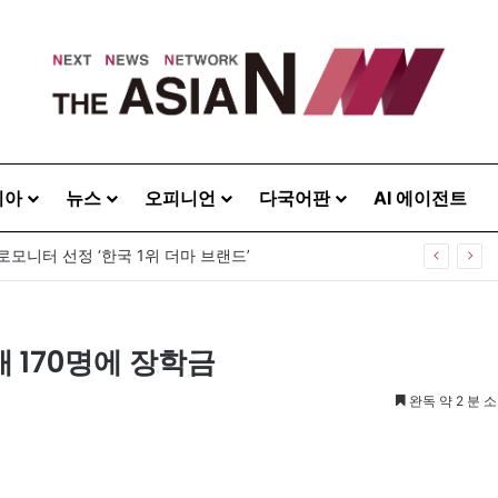
시아
뉴스
오피니언
다국어판
AI 에이전트
관 전략 통했다…패션·뷰티·푸드 거래액 50% 증가
배 170명에 장학금
완독 약 2 분 