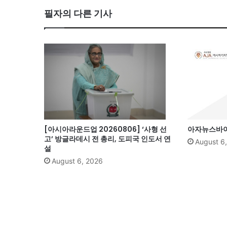
필자의 다른 기사
ok
[아시아라운드업 20260806] ‘사형 선
아자뉴스바이트
고’ 방글라데시 전 총리, 도피국 인도서 연
August 6
설
August 6, 2026