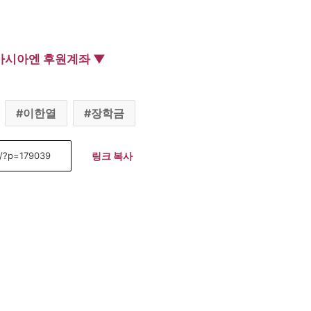
아시아엔 후원계좌 ▼
이한열
장학금
링크 복사