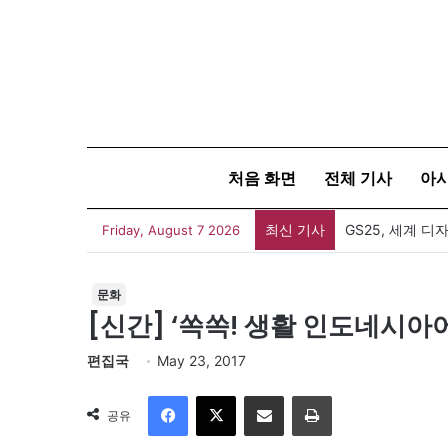
처음 화면
전체 기사
아
최신 기사
Friday, August 7 2026
문화
[신간] ‘쏙쏙! 생활 인도네시아
편집국
May 23, 2017
Facebook
X
이메일
인쇄
공유