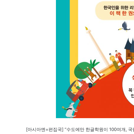
[아시아엔=편집국] “수도에만 한글학원이 100여개, 국립대