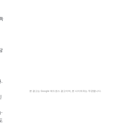
쏙
네
담
.
본 광고는 Google 애드센스 광고이며, 본 사이트와는 무관합니다.
인
이
·
도