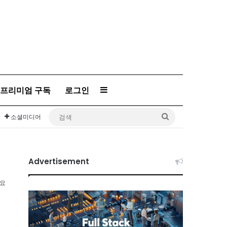
프리미엄 구독
로그인
Sidebar
검
소셜미디어
색
Advertisement
소요