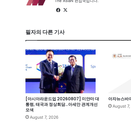
The AsiaN 편집국입니다.
Fa
X
ce
bo
필자의 다른 기사
ok
[아시아라운드업 20260807] 미얀마 대
아자뉴스바이트
통령, 태국과 정상회담…아세안 관계개선
August 7
모색
August 7, 2026