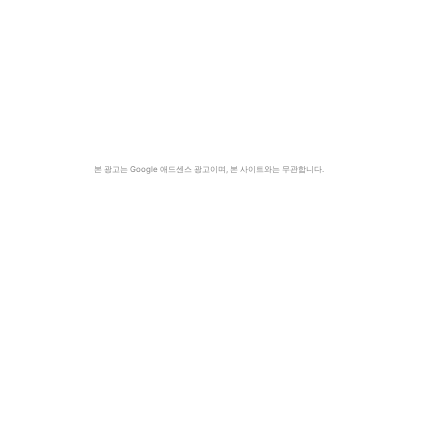
본 광고는 Google 애드센스 광고이며, 본 사이트와는 무관합니다.