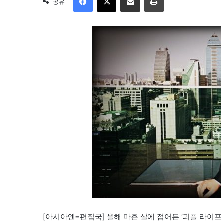
공유
[아시아엔=편집국] 올해 마흔 살에 접어든 ‘피플 라이프