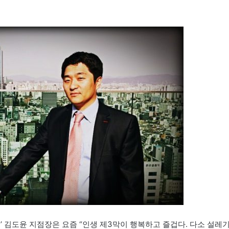
’ 김도윤 지점장은 요즘 “인생 제3막이 행복하고 즐겁다. 다소 설레