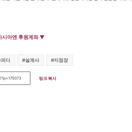
아시아엔 후원계좌 ▼
송피디
설계사
지점장
링크 복사