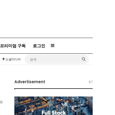
프리미엄 구독
로그인
Sidebar
검
소셜미디어
색
Advertisement
소요