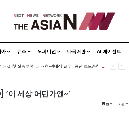
시아
뉴스
오피니언
다국어판
AI 에이전트
공인 명예훼손 판결 첫 실증분석…김재형·권태상 교수, ‘공인 보도준칙’ 제안도
 ‘이 세상 어딘가엔~’
완독 약 3 분 