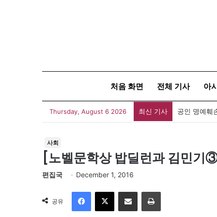
처음 화면
전체 기사
아
최신 기사
Thursday, August 6 2026
사회
[노벨문학상 밥딜런과 김민기③]
편집국
December 1, 2016
Facebook
X
이메일
인쇄
공유