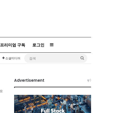
프리미엄 구독
로그인
Sidebar
검
소셜미디어
색
Advertisement
소요