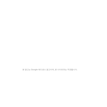
본 광고는 Google 애드센스 광고이며, 본 사이트와는 무관합니다.