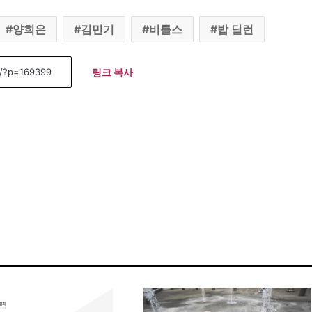
양희은
김민기
비틀스
밥 딜런
링크 복사