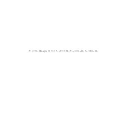
본 광고는 Google 애드센스 광고이며, 본 사이트와는 무관합니다.