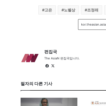
고은
노벨상
조정래
편집국
The AsiaN 편집국입니다.
Fa
X
ce
bo
필자의 다른 기사
ok