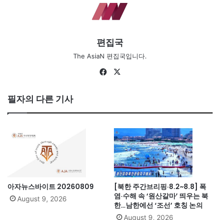
편집국
The AsiaN 편집국입니다.
Fa
X
ce
bo
필자의 다른 기사
ok
아자뉴스바이트 20260809
[북한 주간브리핑·8.2~8.8] 폭
염·수해 속 ‘원산갈마’ 띄우는 북
August 9, 2026
한…남한에선 ‘조선’ 호칭 논의
August 9, 2026