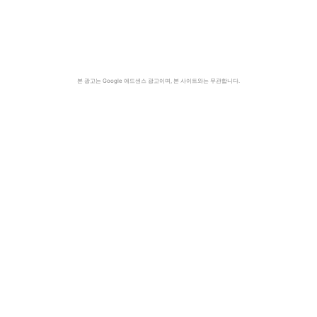
본 광고는 Google 애드센스 광고이며, 본 사이트와는 무관합니다.