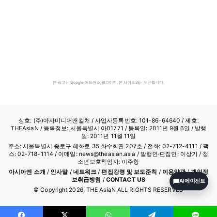
본 광고는 Google 애드센스 광고이며, 본 사이트와는 무관합니다.
상호: (주)아자미디어앤컬처 /
사업자등록번호: 101-86-64640
/ 제호:
THEAsiaN / 등록정보: 서울특별시 아01771 / 등록일: 2011년 9월 6일 / 발행
일: 2011년 11월 11일
주소: 서울특별시 종로구 혜화로 35 화수회관 207호 / 전화: 02-712-4111 /
팩
스: 02-718-1114
/ 이메일: news@theasian.asia / 발행인·편집인: 이상기 / 청
소년보호책임자: 이주형
아시아엔 소개
/
인사말
/
네트워크
/
편집강령 및 보도준칙
/
이용약관
/
개인정
보취급방침
/
CONTACT US
AI 에이전트
© Copyright
2026
, THE AsiaN ALL RIGHTS RESERVED