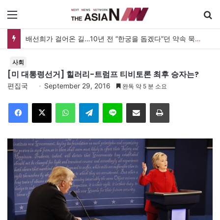
메뉴
배선희가 걸어온 길…10년 전 “한궁을 돕겠다”던 약속 묵묵히 실천
사회
[미 대통령선거] 힐러리-트럼프 티비토론 최후 승자는?
편집국
September 29, 2016
완독 약 5 분 소요
Facebook
X
WhatsApp
Telegram
Line
이메일
인쇄