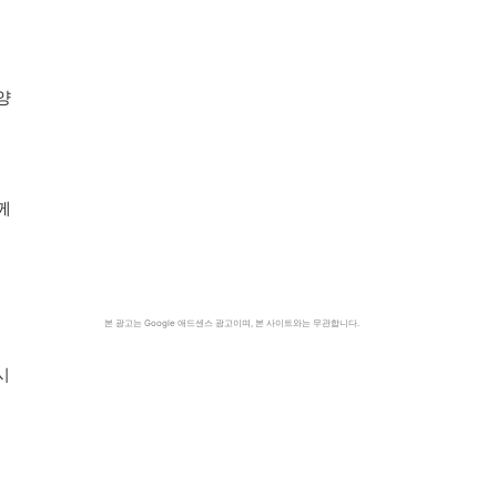
양
께
본 광고는 Google 애드센스 광고이며, 본 사이트와는 무관합니다.
시