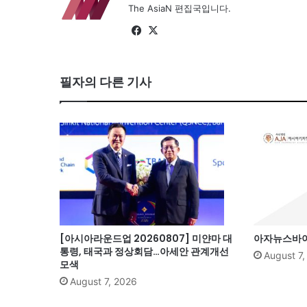
The AsiaN 편집국입니다.
Fa
X
ce
bo
필자의 다른 기사
ok
[아시아라운드업 20260807] 미얀마 대
아자뉴스바이트
통령, 태국과 정상회담…아세안 관계개선
August 7
모색
August 7, 2026