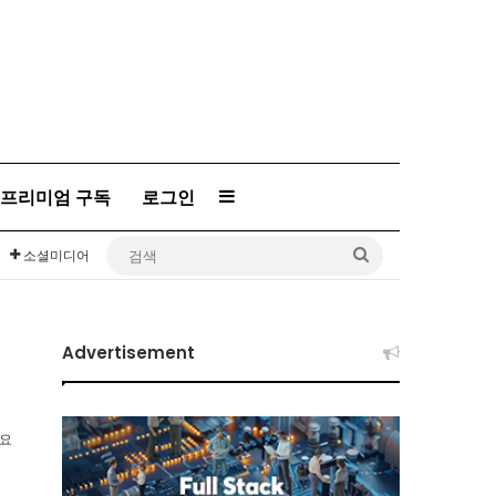
프리미엄 구독
로그인
Sidebar
검
소셜미디어
색
Advertisement
소요