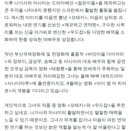
이후 나가사와 마사미는 드라마에선 <젊은이들>을 제외하고는
큰 두각을 나타내지 못했지만 스크린에서 활발한 활동을 펼칩니
다. 섹시한 이미지를 마음껏 뽐낸 <모테키>, 마음의 상처로 괴
로워하는 내면 연기를 선보인 <깨끗하고 연약한>, 구수한 사투
리를 쓰는 산골 아가씨로 변신한 <우드잡>등 다양한 배역을 소
화하며 한층 성숙한 여배우로 성장합니다.
작년 부산국제영화제 및 칸영화제 출품작 <바닷마을 다이어리
>와 장쯔이, 금성무, 송혜교 등 아시아의 대표 배우와 함께 공연
한 오우삼 감독의 영화 <태평륜>을 통해 전세계가 주목하는 일
본의 대표 여배우로 자리매김한 그녀는 올해 NHK 대하드라마
<사나다마루>에 출연중이지요. 4월에는 영화 <아이 엠 어 히어
로>의 개봉을 기다리고 있습니다.
개인적으로 그녀의 작품 중 영화 <모테키>와 <우드잡>을 추천
하고 싶네요. 나가사와 마사미의 활달하면서도 털털한 매력을
느낄 수 있기 때문이죠. 그녀가 무게를 잡거나 마음이 여린 연약
한 연기를 하는 것보단 밝은 역할을 맡는게 더 잘 어울린다고 할