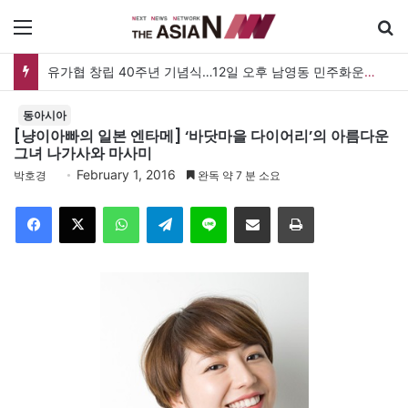
메뉴
유가협 창립 40주년 기념식…12일 오후 남영동 민주화운동기념관
동아시아
[냥이아빠의 일본 엔타메] ‘바닷마을 다이어리’의 아름다운
그녀 나가사와 마사미
February 1, 2016
박호경
완독 약 7 분 소요
Facebook
X
WhatsApp
Telegram
Line
이메일
인쇄