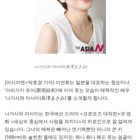
나가사와 마사미(長澤まさみ)
[아시아엔=박호경 기자] 이번회는 일본을 대표하는 청순미녀
‘아라가키 유이(新垣結衣)’에 이어 웃는 모습이 매력적인 배우
‘나가사와 마사미(長澤まさみ)’를 소개할까 합니다.
나가사와 마사미는 한국에선 드라마 <프로포즈 대작전>과 영
화 <세상의 중심에서 사랑을 외치다>의 히로인으로 잘 알려져
있습니다. 그녀의 매력은 빼어난 연기력뿐만 아니라 큰 키
(168cm)와 늘씬한 몸매도 있지만, 뭐니 뭐니 해도 웃는 얼굴이