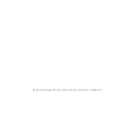
본 광고는 Google 애드센스 광고이며, 본 사이트와는 무관합니다.