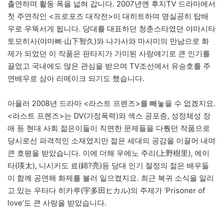
출연하며 활동 폭을 넓혀 갑니다. 2007년엔 후지TV 드라마에서
첫 주연작인 <프로포즈 대작전>이 대히트하며 명실공히 탑배
우로 우뚝서게 됩니다. 당대를 대표하던 청춘스타였던 야마시타
토모히사(야마삐·山下智久)와 나가사와 마사미의 만남으로 화
제가 되었던 이 작품은 판타지가 가미된 사랑얘기로 큰 인기를
끌었고 국내에도 많은 관심을 받으며 TV조선에서 유승호를 주
연배우로 삼아 리메이크 되기도 했습니다.
아울러 2008년 드라마 <라스트 프렌즈>를 빼놓을 수 없겠지요.
<라스트 프렌즈>는 DV(가정폭력)와 섹스 공포증, 성정체성 장
애 등 현대 사회 젊은이들이 직면한 문제들을 다뤘던 작품으로
당시로선 파격적인 소재였지만 젊은 세대의 공감을 이끌어 내며
큰 호평을 받았습니다. 이에 더해 우에노 주리(上野樹里), 에이
타(瑛太), 니시키도 료(錦?亮)등 당대 인기 절정의 젊은 배우들
이 함께 공연해 화제를 불러 일으켰지요. 최근 복귀 소식을 알리
고 있는 우타다 히카루(宇多田ヒカル)의 주제가 ‘Prisoner of
love’도 큰 사랑을 받았습니다.