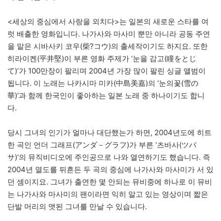
<세상의 중심에서 사랑을 외치다>는 일본의 새로운 스타를 여
럿 배출한 영화입니다. 나가사와 마사미 뿐만 아니라 공동 주연
을 맡은 시바사키 코우(柴?コウ)의 출세작이기도 하지요. 또한
히라이켄(平井堅)이 부른 영화 주제가 ‘눈을 감고(瞳をとじ
て)’가 100만장이 팔리며 2004년 가장 많이 팔린 싱글 앨범이
됩니다. 이 노래는 나카시마 미카(中島美嘉)의 ‘눈의꽃(雪の
華)’과 함께 한국인이 좋아하는 일본 노래 중 하나이기도 합니
다.
당시 그녀의 인기가 얼마나 대단했는가 하면, 2004년도에 히트
한 곡인 언더 그래프(アンダ－グラフ)가 부른 ‘츠바사(ツバ
サ)’의 뮤직비디오에 주인공으로 나와 열연하기도 했습니다. 즉
2004년 열도를 뒤흔든 두 곡의 중심에 나가사와 마사미가 서 있
던 셈이지요. 그녀가 출연한 몇 안되는 뮤비중에 하나로 이 뮤비
는 나가사와 마사미의 팬이라면 익히 알고 있는 영상이며 짧은
단발 머리의 앳된 그녀를 만날 수 있습니다.