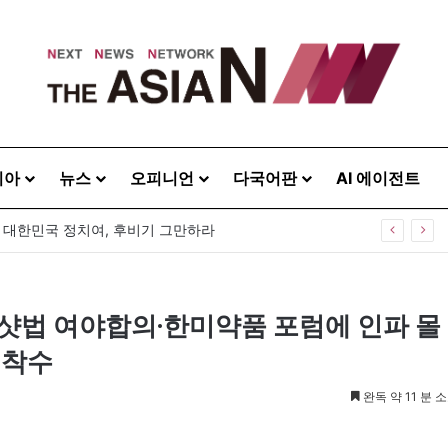
시아
뉴스
오피니언
다국어판
AI 에이전트
40주년 기념식…12일 오후 남영동 민주화운동기념관
원샷법 여야합의·한미약품 포럼에 인파 몰
 착수
완독 약 11 분 