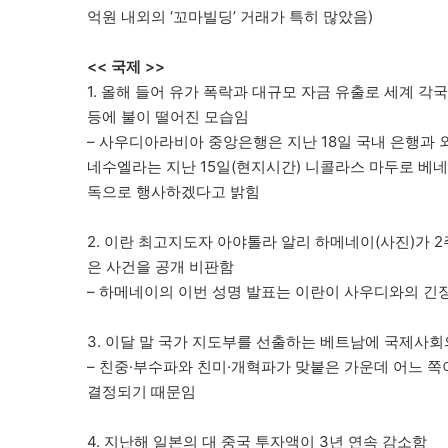
억원 내외의 ‘꼬마빌딩’ 거래가 특히 많았음)
<< 국제 >>
1. 올해 들어 유가 폭락과 대규모 자금 유출로 세계 
등에 불이 떨어진 모습임
– 사우디아라비아 중앙은행은 지난 18일 국내 은행과
네수엘라는 지난 15일(현지시간) 니콜라스 마두로 베
독으로 행사하겠다고 밝힘
2. 이란 최고지도자 아야톨라 알리 하메네이(사진)가 
은 사건을 공개 비판함
– 하메네이의 이번 성명 발표는 이란이 사우디와의 긴
3. 이달 말 국가 지도부를 선출하는 베트남에 국제사회
– 친중·부수파와 친미·개혁파가 맞붙은 가운데 어느 
결정되기 때문임
4. 지난해 일본의 대 중국 투자액이 3년 연속 감소함