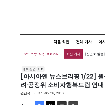
처음 화면
전체 기사
아
최신 기사
유가협 창립 
Saturday, August 8 2026
경제-산업
사회
[아시아엔 뉴스브리핑 1/22] 
려·공정위 소비자행복드림 연내
편집국
January 26, 2016
Facebook
X
이메일
인쇄