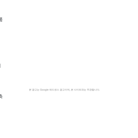
룸
내
본 광고는 Google 애드센스 광고이며, 본 사이트와는 무관합니다.
축