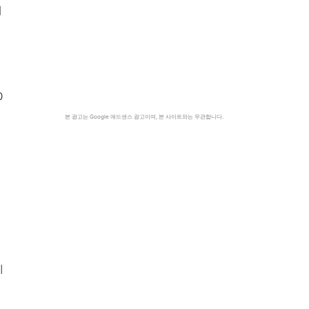
지
0
본 광고는 Google 애드센스 광고이며, 본 사이트와는 무관합니다.
뛰
계