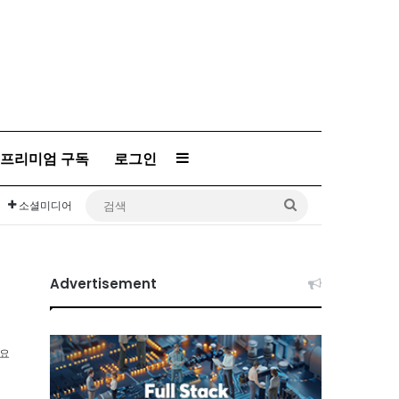
프리미엄 구독
로그인
Sidebar
검
소셜미디어
색
Advertisement
소요