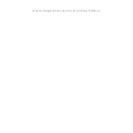
본 광고는 Google 애드센스 광고이며, 본 사이트와는 무관합니다.