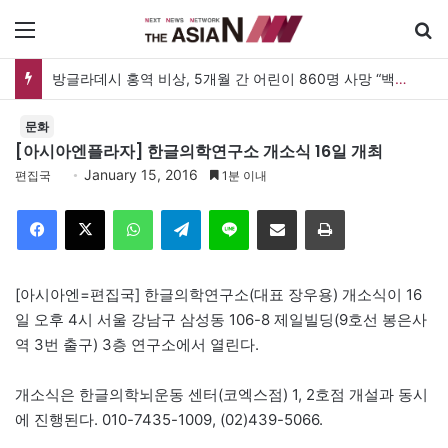
메뉴
방글라데시 홍역 비상, 5개월 간 어린이 860명 사망 “백신 조달 시스템 변경이 화근”
문화
[아시아엔플라자] 한글의학연구소 개소식 16일 개최
January 15, 2016
편집국
1분 이내
Facebook
X
WhatsApp
Telegram
Line
이메일
인쇄
[아시아엔=편집국] 한글의학연구소(대표 장우용) 개소식이 16
일 오후 4시 서울 강남구 삼성동 106-8 제일빌딩(9호선 봉은사
역 3번 출구) 3층 연구소에서 열린다.
개소식은 한글의학뇌운동 센터(코엑스점) 1, 2호점 개설과 동시
에 진행된다. 010-7435-1009, (02)439-5066.