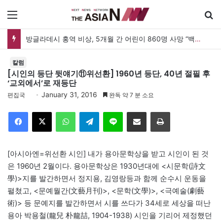
메뉴
방글라데시 홍역 비상, 5개월 간 어린이 860명 사망 “백신 조달 시스템 변경이 화근”
칼럼
[시인의 등단 뒷얘기⑪위선환] 1960년 등단, 40년 절필 후
‘교외에서’로 재등단
January 31, 2016
편집국
완독 약 7 분 소요
Facebook
X
WhatsApp
Telegram
Line
이메일
인쇄
[아시아엔=위선환 시인] 내가 용아문학상을 받고 시인이 된 것
은 1960년 2월이다. 용아문학상은 1930년대에 <시문학(詩文
學)>지를 발간하면서 정지용, 김영랑등과 함께 순수시 운동을
펼쳤고, <문예월간(文藝月刊)>, <문학(文學)>, <극예술(劇藝
術)> 등 문예지를 발간하면서 시를 쓰다가 34세로 세상을 떠난
용아 박용철(龍兒 朴龍喆, 1904-1938) 시인을 기리어 제정했던