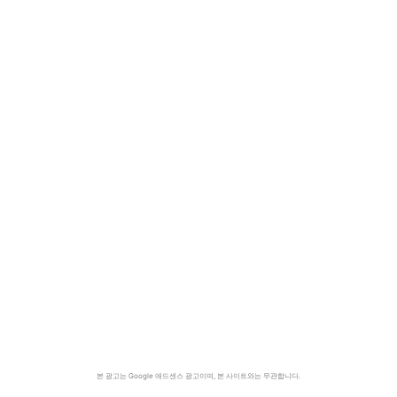
본 광고는 Google 애드센스 광고이며, 본 사이트와는 무관합니다.