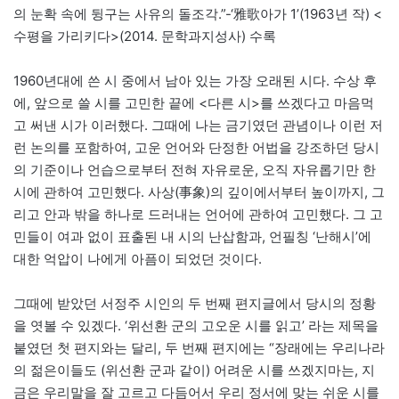
의 눈확 속에 뒹구는 사유의 돌조각.”-‘雅歌아가 1’(1963년 작) <
수평을 가리키다>(2014. 문학과지성사) 수록
1960년대에 쓴 시 중에서 남아 있는 가장 오래된 시다. 수상 후
에, 앞으로 쓸 시를 고민한 끝에 <다른 시>를 쓰겠다고 마음먹
고 써낸 시가 이러했다. 그때에 나는 금기였던 관념이나 이런 저
런 논의를 포함하여, 고운 언어와 단정한 어법을 강조하던 당시
의 기준이나 언습으로부터 전혀 자유로운, 오직 자유롭기만 한
시에 관하여 고민했다. 사상(事象)의 깊이에서부터 높이까지, 그
리고 안과 밖을 하나로 드러내는 언어에 관하여 고민했다. 그 고
민들이 여과 없이 표출된 내 시의 난삽함과, 언필칭 ‘난해시’에
대한 억압이 나에게 아픔이 되었던 것이다.
그때에 받았던 서정주 시인의 두 번째 편지글에서 당시의 정황
을 엿볼 수 있겠다. ‘위선환 군의 고오운 시를 읽고’ 라는 제목을
붙였던 첫 편지와는 달리, 두 번째 편지에는 “장래에는 우리나라
의 젊은이들도 (위선환 군과 같이) 어려운 시를 쓰겠지마는, 지
금은 우리말을 잘 고르고 다듬어서 우리 정서에 맞는 쉬운 시를