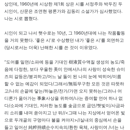
상인데, 1960년에 시상한 제1회 상은 시를 서정주와 박두진 두
시인이, 산문은 조연현 평론가와 김동리 소설가가 심사했었다.
나는 시로 뽑혔다.
시인이 되고 나서 햇수로는 10년, 그 1960년대에 나는 작품활동
을 거의 못했다. ‘좋은 시’로 수상했던 내가 ‘좋은 시’를 외면하고
(당시로서는 더욱) 난해한 시를 쓴 것이 이유였다.
“도어를 밀면/소파에 등을 기대인 樹液質수액질 생성의 농도/죽
음에 다정한, 보다 우울한 美미 안에서/나의 사랑이 성숙한 슈미
즈의 갈등은/붕괴하고/어느 날 돌이 된 나의 눈에 박히어/이름
할 수 없는 예감이 되었다/그래서/無垢무구한 모든 것은 따뜻하
고/나의 손끝에 닿는/하늘은/찬가/가면 오지 못하는/그러나 어
디론가 옮아가는 事象사상을 위하여/나는 증여할 언어 하나 없
다/소파에 기대인, 저러한 농도를 金금으로 굽던/햇빛이/사금파
리 소리를 내며 쏟아지고 난 뒤//<그때 나는 지상에서 얻어온 빛
으로 두개골의 구멍마다 불을 켜야지>//실내의 중심에서 손을
들고 일어선 純粹持續순수지속의/환한 육체, 사랑이여 /너는 나