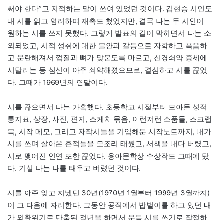
써야 한다”고 지적하는 말이 쓰여 있었던 것이다. 김현승 시인도
내 시를 읽고 염려하며 재촉도 했었지만, 결국 나는 두 시인이
원하는 시를 쓰지 못했다. 그렇게 발표의 길이 막히면서 나는 소
외되었고, 시적 성취에 대한 불안과 갈등으로 자학하고 폭음하
고 문란해져서 껍질과 뼈가 맞붙도록 마르고, 신경쇠약 증세에
시달리는 등 심신이 아주 쇠약해졌으므로, 결심하고 시를 끊었
다. 그때가 1969년의 연말이다.
시를 끊으면서 나는 가혹했다. 초등학교 시절부터 모아둔 성적
통지표, 상장, 사진, 편지, 스케치 묶음, 이런저런 소품들, 스크랩
북, 시작 메모, 그리고 자작시들을 기입해둔 시작노트까지, 내가
시를 쓰며 살아온 흔적들을 모조리 태웠고, 서책을 내다 버렸고,
시로 맺어진 인연 또한 끊었다. 용아문학상 수상작도 그때에 탔
다. 기실 나는 나를 태우고 버렸던 것이다.
시를 아주 잊고 지냈던 30년(1970년 1월부터 1999년 3월까지)
이 그 다음에 자리한다. 그동안 공직에서 밥벌이를 하고 있던 내
가 외환위기로 단축된 정년을 하면서 문득 시를 쓰기로 작정하