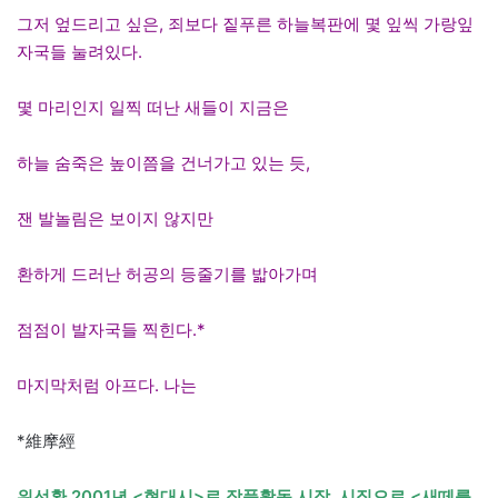
그저 엎드리고 싶은, 죄보다 짙푸른 하늘복판에 몇 잎씩 가랑잎
자국들 눌려있다.
몇 마리인지 일찍 떠난 새들이 지금은
하늘 숨죽은 높이쯤을 건너가고 있는 듯,
잰 발놀림은 보이지 않지만
환하게 드러난 허공의 등줄기를 밟아가며
점점이 발자국들 찍힌다.*
마지막처럼 아프다. 나는
*維摩經
위선환 2001년 <현대시>로 작품활동 시작. 시집으로 <새떼를