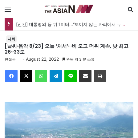
메뉴
[신간] 대통령의 등 뒤 1미터…“보이지 않는 자리에서 누구를 지킨다는 것”
사회
[날씨·음악 8/23] 오늘 ‘처서’···비 오고 더위 계속, 낮 최고
26~33도
August 22, 2022
편집국
완독 약 3 분 소요
Facebook
X
WhatsApp
Telegram
Line
이메일
인쇄