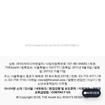
본 광고는 Google 애드센스 광고이며, 본 사이트와는 무관합니다.
상호: (주)아자미디어앤컬처 /
사업자등록번호: 101-86-64640
/ 제호:
THEAsiaN / 등록정보: 서울특별시 아01771 / 등록일: 2011년 9월 6일 / 발행
일: 2011년 11월 11일
주소: 서울특별시 종로구 혜화로 35 화수회관 207호 / 전화: 02-712-4111 /
팩
스: 02-718-1114
/ 이메일: news@theasian.asia / 발행인·편집인: 이상기 / 청
소년보호책임자: 이주형
아시아엔 소개
/
인사말
/
네트워크
/
편집강령 및 보도준칙
/
이용약관
/
개인정
보취급방침
/
CONTACT US
AI 에이전트
© Copyright
2026
, THE AsiaN ALL RIGHTS RESERVED