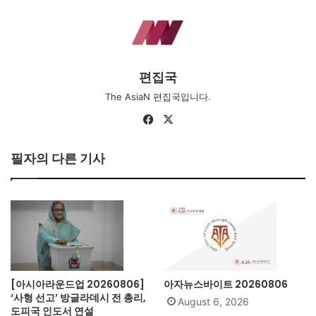
편집국
The AsiaN 편집국입니다.
Fa
X
ce
bo
필자의 다른 기사
ok
[아시아라운드업 20260806]
아자뉴스바이트 20260806
‘사형 선고’ 방글라데시 전 총리,
August 6, 2026
도피국 인도서 연설