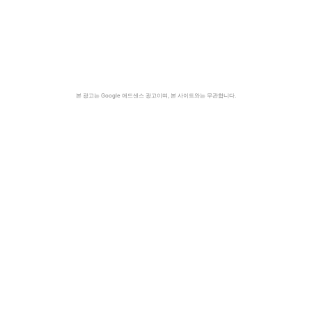
본 광고는 Google 애드센스 광고이며, 본 사이트와는 무관합니다.