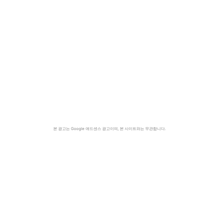
본 광고는 Google 애드센스 광고이며, 본 사이트와는 무관합니다.