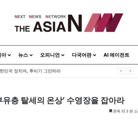
시아
뉴스
오피니언
다국어판
AI 에이전트
0주년 기념식…12일 오후 남영동 민주화운동기념관
‘부유층 탈세의 온상’ 수영장을 잡아라
완독 약 3 분 