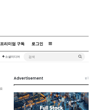
프리미엄 구독
로그인
Sidebar
검
소셜미디어
색
Advertisement
소요