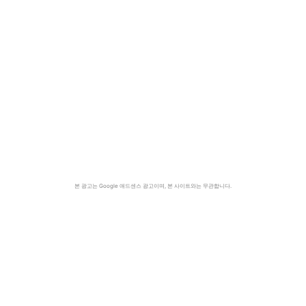
본 광고는 Google 애드센스 광고이며, 본 사이트와는 무관합니다.