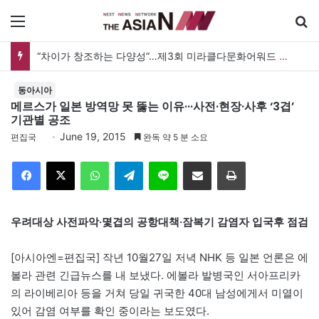
메뉴
“차이가 창조하는 다양성”…제3회 미라클다문화어워드 시상식
동아시아
메르스가 일본 방역망 못 뚫는 이유···사전·현장·사후 ‘3겹’
기관별 공조
June 19, 2015
편집국
완독 약 5 분 소요
Facebook
X
WhatsApp
Telegram
Line
이메일
인쇄
우려대상 사전파악·몇겹의 공항대책·잠복기 감염자 입국후 점검
[아시아엔=편집국] 작년 10월27일 저녁 NHK 등 일본 언론은 에
볼라 관련 긴급뉴스를 내 보냈다. 에볼라 발병국인 서아프리카
의 라이베리아 등을 거쳐 당일 귀국한 40대 남성에게서 미열이
있어 감염 여부를 확인 중이라는 보도였다.