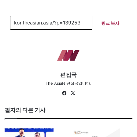
링크 복사
편집국
The AsiaN 편집국입니다.
Fa
X
ce
bo
필자의 다른 기사
ok