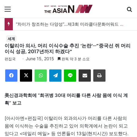
메뉴
“차이가 창조하는 다양성”…제3회 미라클다문화어워드 시상식
세계
이탈리아 의사, 머리 이식수술 추진 ‘논란’···”중국선 쥐 머리
이식 성공, 2017년까지 하겠다”
June 15, 2015
편집국
완독 약 3 분 소요
Facebook
X
WhatsApp
Telegram
Line
이메일
인쇄
美신경과학회에 “희귀병 30대 머리를 다른 사람 몸에 이식 계
획” 보고
[아시아엔=편집국] 이탈리아 외과의사가 머리를 다른 사람의
몸에 이식하는 수술을 추진하고 있어 의학계에서 논란이 되고
있다고 <데일리 메일> 등 언론들이 13일(현지시간) 보도했다.