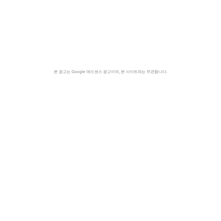
본 광고는 Google 애드센스 광고이며, 본 사이트와는 무관합니다.