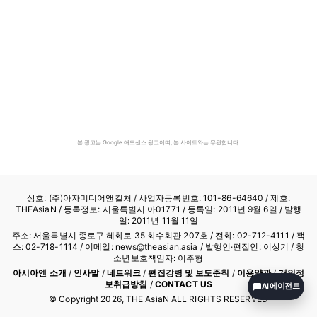
본 광고는 Google 애드센스 광고이며, 본 사이트와는 무관합니다.
상호: (주)아자미디어앤컬처 /
사업자등록번호: 101-86-64640
/ 제호:
THEAsiaN / 등록정보: 서울특별시 아01771 / 등록일: 2011년 9월 6일 / 발행
일: 2011년 11월 11일
주소: 서울특별시 종로구 혜화로 35 화수회관 207호 / 전화: 02-712-4111 /
팩
스: 02-718-1114
/ 이메일: news@theasian.asia / 발행인·편집인: 이상기 / 청
소년보호책임자: 이주형
아시아엔 소개
/
인사말
/
네트워크
/
편집강령 및 보도준칙
/
이용약관
/
개인정
보취급방침
/
CONTACT US
AI 에이전트
© Copyright
2026
, THE AsiaN ALL RIGHTS RESERVED