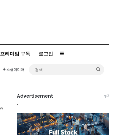
프리미엄 구독
로그인
Sidebar
검
소셜미디어
색
Advertisement
소요