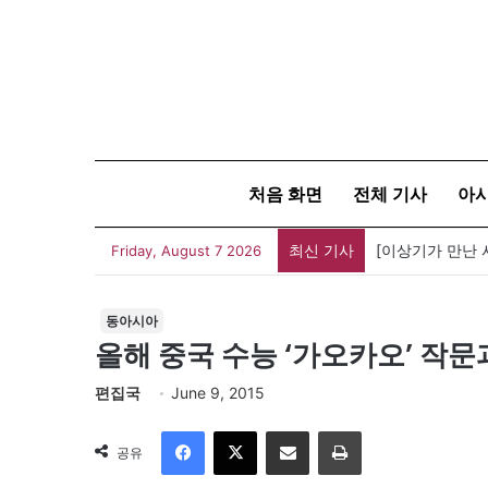
처음 화면
전체 기사
아
최신 기사
[신간] 대통령의
Friday, August 7 2026
동아시아
올해 중국 수능 ‘가오카오’ 작문과
편집국
June 9, 2015
Facebook
X
이메일
인쇄
공유