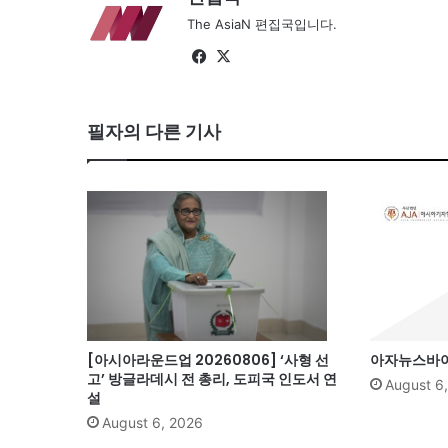
The AsiaN 편집국입니다.
Fa
X
ce
bo
필자의 다른 기사
ok
[아시아라운드업 20260806] ‘사형 선
아자뉴스바이트
고’ 방글라데시 전 총리, 도피국 인도서 연
August 6
설
August 6, 2026