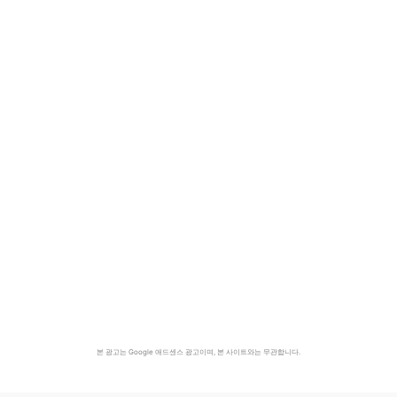
본 광고는 Google 애드센스 광고이며, 본 사이트와는 무관합니다.