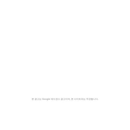
본 광고는 Google 애드센스 광고이며, 본 사이트와는 무관합니다.