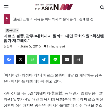
메뉴
[출판] 표현의 자유는 어디까지 허용되는가…김재형 전 대법관 ‘언론과 인격권’
동아시아
메르스 불똥, 광주U대회까지 튈까?···대만 국회의원 “확산땐
참가 재고해야”
June 5, 2015
편집국
1 minute read
Facebook
X
WhatsApp
Telegram
Line
이메일
인쇄
[아시아엔=최정아 기자] 메르스 불똥이 내달 초 개막하는 광주
유니버시아드 대회에까지 튀고 있다.
<중국시보>는 5일 “황웨이저(黃偉哲) 등 대만의 입법위원(국회
의원) 일부가 4일 대만 체육서(체육회)측에 한국의 메르스 확산
상황이 심각해지면 광주유니버시아드대회에 선수 파견을 취소