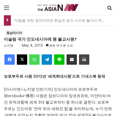
메뉴
“사람을 위한 생각이라면 현실과 생각 사이에 돌다리 하나는 놓아야 하지 않을까”
동남아시아
이슬람 국가 인도네시아에 웬 불교사원?
May 4, 2015
노지영
완독 약 4 분 소요
Facebook
X
WhatsApp
Telegram
Line
이메일
인쇄
보로부두르 사원 2012년 ‘세계최대사원’으로 기네스북 등재
[아시아엔=노지영 인턴기자] 인도네시아의 보로부두르
(Borobudur·佛塔) 사원은 캄보디아의 앙코르와트, 미얀마의 바
간 유적과함께 세계 3대 불교유적지 중 하나로 꼽힌다. 보로부
두르는 인도어로 ‘언덕 위의 세워진 탑’을 의미하는데, 누가·언제
·어떻게 지었는지 정확히 알려진 바가 없어 세계7대 불가사의로