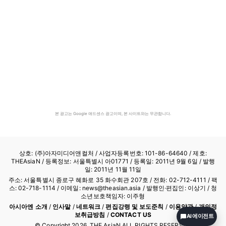
본 광고는 Google 애드센스 광고이며, 본 사이트와는 무관합니다.
상호: (주)아자미디어앤컬처 /
사업자등록번호: 101-86-64640
/ 제호:
THEAsiaN / 등록정보: 서울특별시 아01771 / 등록일: 2011년 9월 6일 / 발행
일: 2011년 11월 11일
주소: 서울특별시 종로구 혜화로 35 화수회관 207호 / 전화: 02-712-4111 /
팩
스: 02-718-1114
/ 이메일: news@theasian.asia / 발행인·편집인: 이상기 / 청
소년보호책임자: 이주형
아시아엔 소개
/
인사말
/
네트워크
/
편집강령 및 보도준칙
/
이용약관
/
개인정
보취급방침
/
CONTACT US
AI 에이전트
© Copyright
2026
, THE AsiaN ALL RIGHTS RESERVED