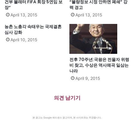
건부 블래터 FIFA 회장 5연임 보
“불량정보 시정 안하면 폐쇄” 강
장”
력 경고
April 13, 2015
April 13, 2015
농촌 노총각 속태우는 국제결혼
심사 강화
April 10, 2015
전후 70주년:국왕은 전몰자 위령
비 찾고, 수상은 역사왜곡 일삼는
나라
April 9, 2015
의견 남기기
본 광고는 Google 애드센스 광고이며, 본 사이트와는 무관합니다.