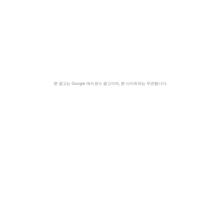
본 광고는 Google 애드센스 광고이며, 본 사이트와는 무관합니다.