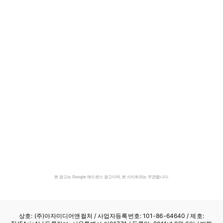
본 광고는 Google 애드센스 광고이며, 본 사이트와는 무관합니다.
상호: (주)아자미디어앤컬처 /
사업자등록번호: 101-86-64640
/ 제호: