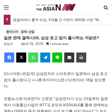
메뉴
방글라데시 홍역 비상, 5개월 간 어린이 860명 사망 “백신 조달 시스템 변경이 화근”
동아시아
경제-산업
일본 판매 갤럭시S6, 삼성 로고 없이 출시하는 까닭은?
April 19, 2015
편집국
1 minute read
Facebook
X
WhatsApp
Telegram
Line
이메일
인쇄
[아시아엔=편집국] 삼성전자의 스마트폰이 일본에서 삼성 로고
없이 출시된다고 <니혼게이자이신문>(닛케이)이 18일 보도했
다.
연합뉴스에 따르면?이 신문은 “삼성전자가 오는 23일부터 일본
에서 이동통신사업자 NTT도코모와 KDDI(AU)를 통해 판매하는
갤럭시S6엣지 등의 제품부터 삼성 로고를 넣지 않는다”고 보도