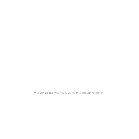
본 광고는 Google 애드센스 광고이며, 본 사이트와는 무관합니다.