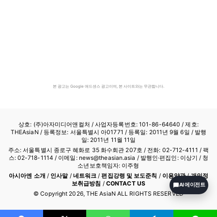
본 광고는 Google 애드센스 광고이며, 본 사이트와는 무관합니다.
상호: (주)아자미디어앤컬처 /
사업자등록번호: 101-86-64640
/ 제호:
THEAsiaN / 등록정보: 서울특별시 아01771 / 등록일: 2011년 9월 6일 / 발행
일: 2011년 11월 11일
주소: 서울특별시 종로구 혜화로 35 화수회관 207호 / 전화: 02-712-4111 /
팩
스: 02-718-1114
/ 이메일: news@theasian.asia / 발행인·편집인: 이상기 / 청
소년보호책임자: 이주형
아시아엔 소개
/
인사말
/
네트워크
/
편집강령 및 보도준칙
/
이용약관
/
개인정
보취급방침
/
CONTACT US
AI 에이전트
© Copyright
2026
, THE AsiaN ALL RIGHTS RESERVED