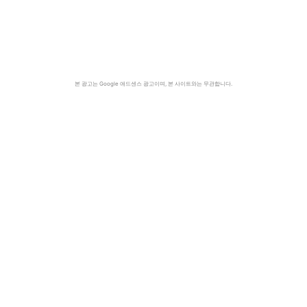
본 광고는 Google 애드센스 광고이며, 본 사이트와는 무관합니다.