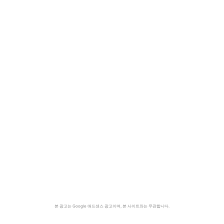
본 광고는 Google 애드센스 광고이며, 본 사이트와는 무관합니다.