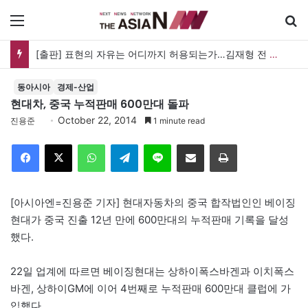
메뉴
[출판] 표현의 자유는 어디까지 허용되는가…김재형 전 대법관 ‘언론과 인격권’
동아시아
경제-산업
현대차, 중국 누적판매 600만대 돌파
October 22, 2014
진용준
1 minute read
Facebook
X
WhatsApp
Telegram
Line
이메일
인쇄
[아시아엔=진용준 기자] 현대자동차의 중국 합작법인인 베이징
현대가 중국 진출 12년 만에 600만대의 누적판매 기록을 달성
했다.
22일 업계에 따르면 베이징현대는 상하이폭스바겐과 이치폭스
바겐, 상하이GM에 이어 4번째로 누적판매 600만대 클럽에 가
입했다.