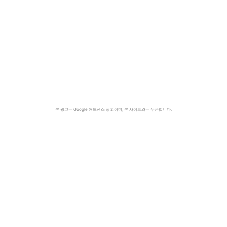
본 광고는 Google 애드센스 광고이며, 본 사이트와는 무관합니다.