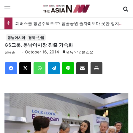
메뉴
폐버스를 청년주택으로? 탑골공원 술자리보다 못한 정치의 상상력
동남아시아
경제-산업
GS그룹, 동남아시장 진출 가속화
October 16, 2014
진용준
완독 약 2 분 소요
Facebook
X
WhatsApp
Telegram
Line
이메일
인쇄