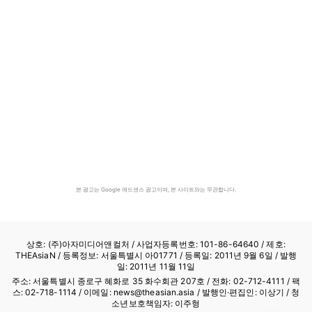
본 광고는 Google 애드센스 광고이며, 본 사이트와는 무관합니다.
상호: (주)아자미디어앤컬처 /
사업자등록번호: 101-86-64640
/ 제호:
THEAsiaN / 등록정보: 서울특별시 아01771 / 등록일: 2011년 9월 6일 / 발행
일: 2011년 11월 11일
주소: 서울특별시 종로구 혜화로 35 화수회관 207호 / 전화: 02-712-4111 /
팩
스: 02-718-1114
/ 이메일: news@theasian.asia / 발행인·편집인: 이상기 / 청
소년보호책임자: 이주형