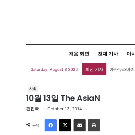
처음 화면
전체 기사
아
최신 기사
아자뉴스바이트
Saturday, August 8 2026
사회
10월 13일 The AsiaN
편집국
October 13, 2014
Facebook
X
이메일
인쇄
공유