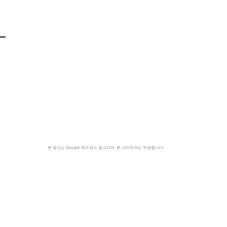
본 광고는 Google 애드센스 광고이며, 본 사이트와는 무관합니다.