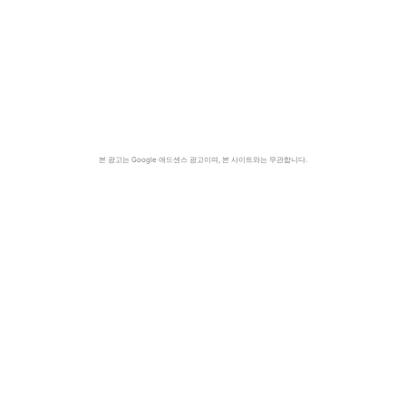
본 광고는 Google 애드센스 광고이며, 본 사이트와는 무관합니다.