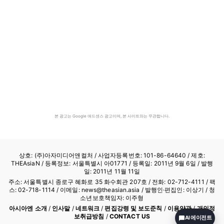
본 광고는 Google 애드센스 광고이며, 본 사이트와는 무관합니다.
상호: (주)아자미디어앤컬처 /
사업자등록번호: 101-86-64640
/ 제호:
THEAsiaN / 등록정보: 서울특별시 아01771 / 등록일: 2011년 9월 6일 / 발행
일: 2011년 11월 11일
주소: 서울특별시 종로구 혜화로 35 화수회관 207호 / 전화: 02-712-4111 /
팩
스: 02-718-1114
/ 이메일: news@theasian.asia / 발행인·편집인: 이상기 / 청
소년보호책임자: 이주형
아시아엔 소개
/
인사말
/
네트워크
/
편집강령 및 보도준칙
/
이용약관
/
개인정
보취급방침
/
CONTACT US
AI 에이전트