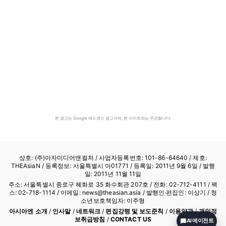
본 광고는 Google 애드센스 광고이며, 본 사이트와는 무관합니다.
상호: (주)아자미디어앤컬처 /
사업자등록번호: 101-86-64640
/ 제호:
THEAsiaN / 등록정보: 서울특별시 아01771 / 등록일: 2011년 9월 6일 / 발행
일: 2011년 11월 11일
주소: 서울특별시 종로구 혜화로 35 화수회관 207호 / 전화: 02-712-4111 /
팩
스: 02-718-1114
/ 이메일: news@theasian.asia / 발행인·편집인: 이상기 / 청
소년보호책임자: 이주형
아시아엔 소개
/
인사말
/
네트워크
/
편집강령 및 보도준칙
/
이용약관
/
개인정
보취급방침
/
CONTACT US
AI 에이전트