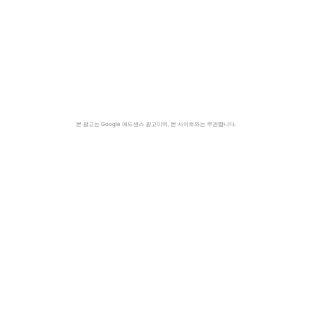
본 광고는 Google 애드센스 광고이며, 본 사이트와는 무관합니다.