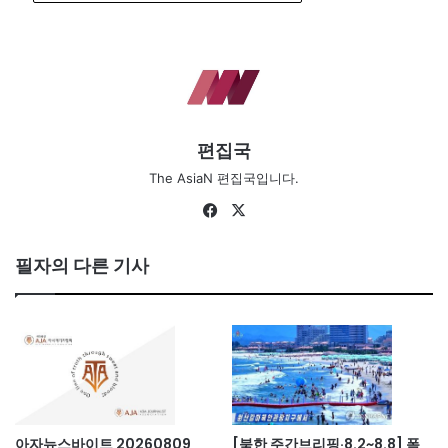
편집국
The AsiaN 편집국입니다.
Fa
X
ce
bo
필자의 다른 기사
ok
아자뉴스바이트 20260809
[북한 주간브리핑·8.2~8.8] 폭