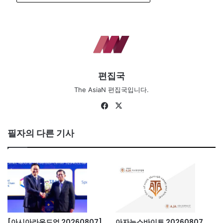
편집국
The AsiaN 편집국입니다.
Fa
X
ce
bo
필자의 다른 기사
ok
[아시아라운드업 20260807]
아자뉴스바이트 20260807