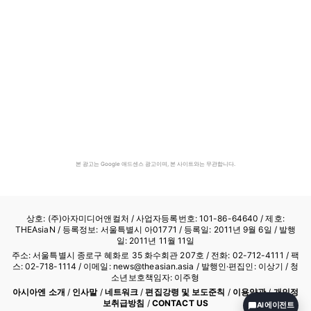
본 광고는 Google 애드센스 광고이며, 본 사이트와는 무관합니다.
상호: (주)아자미디어앤컬처 /
사업자등록번호: 101-86-64640
/ 제호:
THEAsiaN / 등록정보: 서울특별시 아01771 / 등록일: 2011년 9월 6일 / 발행
일: 2011년 11월 11일
주소: 서울특별시 종로구 혜화로 35 화수회관 207호 / 전화: 02-712-4111 /
팩
스: 02-718-1114
/ 이메일: news@theasian.asia / 발행인·편집인: 이상기 / 청
소년보호책임자: 이주형
아시아엔 소개
/
인사말
/
네트워크
/
편집강령 및 보도준칙
/
이용약관
/
개인정
보취급방침
/
CONTACT US
AI 에이전트