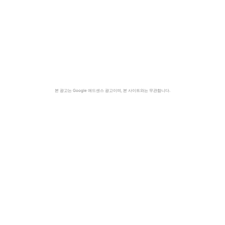
본 광고는 Google 애드센스 광고이며, 본 사이트와는 무관합니다.