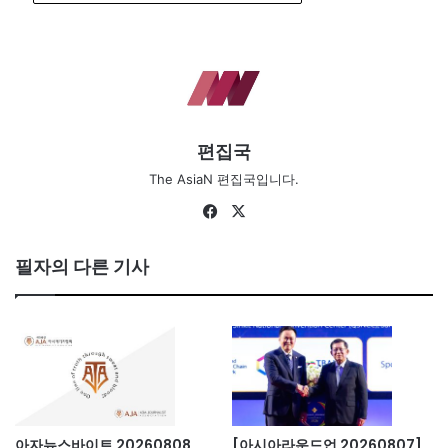
편집국
The AsiaN 편집국입니다.
Fa
X
ce
bo
필자의 다른 기사
ok
아자뉴스바이트 20260808
[아시아라운드업 20260807]