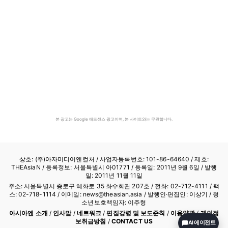
본 광고는 Google 애드센스 광고이며, 본 사이트와는 무관합니다.
상호: (주)아자미디어앤컬처 /
사업자등록번호: 101-86-64640
/ 제호:
THEAsiaN / 등록정보: 서울특별시 아01771 / 등록일: 2011년 9월 6일 / 발행
일: 2011년 11월 11일
주소: 서울특별시 종로구 혜화로 35 화수회관 207호 / 전화: 02-712-4111 /
팩
스: 02-718-1114
/ 이메일: news@theasian.asia / 발행인·편집인: 이상기 / 청
소년보호책임자: 이주형
아시아엔 소개
/
인사말
/
네트워크
/
편집강령 및 보도준칙
/
이용약관
/
개인정
보취급방침
/
CONTACT US
AI 에이전트