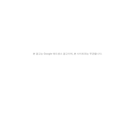
본 광고는 Google 애드센스 광고이며, 본 사이트와는 무관합니다.