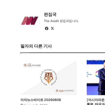
편집국
The AsiaN 편집국입니다.
Fa
X
ce
bo
ok
필자의 다른 기사
아자뉴스바이트 20260808
[아시아라운드
통령, 태국