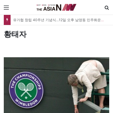
메뉴
유가협 창립 40주년 기념식…12일 오후 남영동 민주화운동기념관
황태자