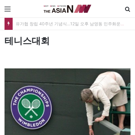
메뉴
유가협 창립 40주년 기념식…12일 오후 남영동 민주화운동기념관
테니스대회