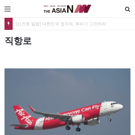
메뉴
유가협 창립 40주년 기념식…12일 오후 남영동 민주화운동기념관
직항로