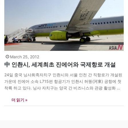
March 25, 2012
中 인촨시, 세계최초 진에어와 국제항로 개설
24일 중국 닝샤회족자치구 인촨시와 서울 인천 간 직항로가 개설된
가운데 진에어 소속 L715편 항공기가 인촨시 허뚱(河東) 공항에 첫
착륙 하고 있다. 닝샤 자치구는 양국 간 비즈니스와 관광 활성화 차
원에서 세계 최초로 한국의 진에어와 국제항공노선을 개설했다. <
더 읽기 »
사진=신화사/Peng Zhaozhi> news@theasian.asia