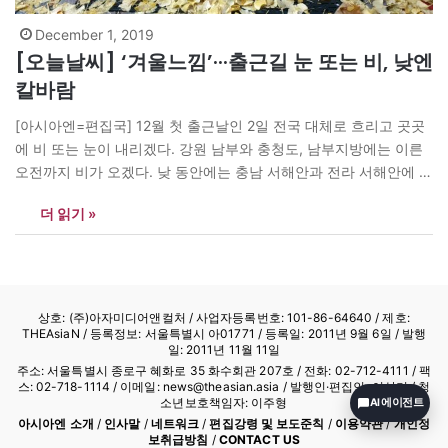
December 1, 2019
[오늘날씨] ‘겨울느낌’···출근길 눈 또는 비, 낮엔
칼바람
[아시아엔=편집국] 12월 첫 출근날인 2일 전국 대체로 흐리고 곳곳
에 비 또는 눈이 내리겠다. 강원 남부와 충청도, 남부지방에는 이른
오전까지 비가 오겠다. 낮 동안에는 충남 서해안과 전라 서해안에 5
㎜ 내외의 눈 또는 비가 올 것으로 예보됐다. 내륙 지방과 산지에도
더 읽기 »
빗방울이나 눈발이 날리는 곳이 있겠다. 아침 최저기온은 -4∼7도,
낮 최고기온은 3∼11도로 예보됐다.…
상호: (주)아자미디어앤컬처 /
사업자등록번호: 101-86-64640
/ 제호:
THEAsiaN / 등록정보: 서울특별시 아01771 / 등록일: 2011년 9월 6일 / 발행
일: 2011년 11월 11일
주소: 서울특별시 종로구 혜화로 35 화수회관 207호 / 전화: 02-712-4111 /
팩
스: 02-718-1114
/ 이메일: news@theasian.asia / 발행인·편집인: 이상기 / 청
소년보호책임자: 이주형
AI 에이전트
아시아엔 소개
/
인사말
/
네트워크
/
편집강령 및 보도준칙
/
이용약관
/
개인정
보취급방침
/
CONTACT US