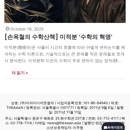
October 19, 2025
[손옥철의 수학산책] 미적분 ‘수학의 혁명’
미적분(微積分)은 사물이 시간의 흐름에 따라 어떻게 변하는지를 해
석하는 수학 이론으로, 기술적으로는 큰 문제를 작은 문제들로 쪼개
서 분석한다. 미적분학 이전의 수학이 주로 변하지 않는 정적(靜
的) 세계를 다루었다면, 미적분은 변하는 동적(動的) 현상을 다루는
더 읽기 »
학문이다. 미적분의 창시로 수학은 이제 중력 등 여러 요인으로 변
화하는 현실 세계를 다룰 수 있게 되었고, 이후 서양 과학이 폭발적
으로 성장하였다. 미적분을 두고 자연을 읽는 언어라고 부르거나 인
쇄술이나 바퀴의 발명만큼…
상호: (주)아자미디어앤컬처 /
사업자등록번호: 101-86-64640
/ 제호:
THEAsiaN / 등록정보: 서울특별시 아01771 / 등록일: 2011년 9월 6일 / 발행
일: 2011년 11월 11일
주소: 서울특별시 종로구 혜화로 35 화수회관 207호 / 전화: 02-712-4111 /
팩
스: 02-718-1114
/ 이메일: news@theasian.asia / 발행인·편집인: 이상기 / 청
소년보호책임자: 이주형
AI 에이전트