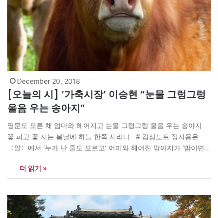
December 20, 2018
[오늘의 시] ‘가축시장’ 이승현 “눈물 그렁그렁
울음 우는 송아지”
영문도 모른 채 엄마와 헤어지고 눈물 그렁그렁 울음 우는 송아지
꽃 피고 꽃 지는 봄날에 하늘 한쪽 시리다 # 감상노트 정지용은
〈말〉에서 ‘누가 난 줄도 모르고’ 어미와 헤어진 망아지가 ‘밤이면
먼데 달을 보며 잔다’고 했다. 영문도 모른 채 팔려온 송아지의 닭똥
더 읽기 »
같은 울음이 들린다. 사람이 기르는 짐승은 ‘사람…