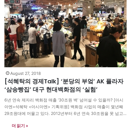
군화합 행복도시…
August 27, 2018
[석혜탁의 경제Talk] ‘분당의 부엌’ AK 플라자
‘삼송빵집’ 대구 현대백화점의 ‘실험’
6년 연속 제자리 백화점 매출 ‘30조원 벽’ 넘어설 수 있을까? [아시
아엔=석혜탁 <아시아엔> 기획위원] 백화점 사업의 매출이 몇년째
29조원대에 머물고 있다. 2012년부터 6년 연속 30조원을 못 넘고
있어 업계 관계자들 사이에서는 ‘마의 30조원 벽’이라는 표현이 입
더 읽기 »
길에 오르내리고 있기도 하다. 필자는 저서 <쇼핑은 어떻게 최고의