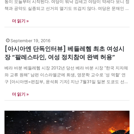
동이 오늘부터 시작된다. 여당이 워낙 강세고 야당이 약세다 보니 정
책과 공약도 실종되고 선거의 열기도 뜨겁지 않다. 여당은 문재인 대
통령 인기에만 기대고 있고, 야당 특히 자유한국당은 문 대통령 깎아
더 읽기 »
내리기에만 몰두하고 있다. 중앙정부에 대한 ‘국민의 심판’이 아니라
지방권력에 대한 ‘주민의 선택’은 이번에도 어렵다. *고목사회(枯木
死灰 마른 나무와 불기 없는…
September 19, 2016
[아시아엔 단독인터뷰] 베들레헴 최초 여성시
장 “팔레스타인, 여성 정치참여 완벽 허용”
베라 바분 베들레헴 시장 2012년 당선 베라 바분 시장 “한국 지자체
와 교류 원해” 남편 이스라엘군에 희생, 영문학 교수로 ‘성 역할’ 연
구 [아시아엔=편집부, 윤석희 기자] 지난 7월31일 일본 도쿄도 선거
에서 여성 최초로 고이케 지사가 선출된 직후 <아시아엔>은 아시아
더 읽기 »
각국의 여성 단체장 현황을 조사했다. 이를 통해 중동지역의 여성 단
체장이 많은 사실을 <아시아엔>은…