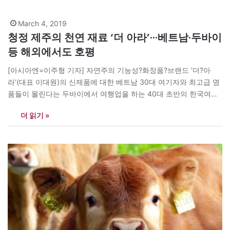
March 4, 2019
청정 제주의 천연 재료 ‘더 아라’···베트남·두바이
등 해외에서도 호평
[아시아엔=이주형 기자] 자연주의 기능성?화장품?브랜드 ‘더?아
라’(대표 이대원)의 신제품에 대한 베트남 30대 여기자와 최고급 명
품들이 몰린다는 두바이에서 여행업을 하는 40대 초반의 한국여성
의 평가다. 정영미 매니저는 “두바이에서 먹힌다면 세계 어느 나라
더 읽기 »
에서도 인정받을 수 있다”며 “제주에서 생산되는 천연재료만 사용해
서 만든 ‘더?아라’의?화장품이 뭔가 다르다는 걸 새삼 느꼈다”고 했
다. 더?아라는 최근 마스크팩 4종, 앰플류 6종, 폼클렌징…