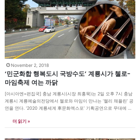
November 2, 2018
‘민군화합 행복도시 국방수도’ 계룡시가 첼로-
마임축제 여는 까닭
[아시아엔=편집국] 충남 계룡시(시장 최홍묵)는 2일 오후 7시 충남
계룡시 계룡예술의전당에서 첼로와 마임이 만나는 ‘첼리 채플린’ 공
연을 연다. ‘2020 계룡세계 車문화엑스포’ 기획공연으로 무대에 오
르는 이 공연은 첼리스트 지예안이 기획·연출하고, 문화체육관광부
더 읽기 »
후원, 한국문화예술위원회가 주최한다. 주관은 한국문화예술회관연
합회, 서진예술기획이 맡았다. 이 작품은 ‘2018년 방방곡곡 민간예
술 우수공연’ 선정작으로 30일 담양공연에서 큰 호평을 받았다. ‘민