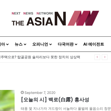
시아
뉴스
오피니언
다국어판
AI 에이전트
주택으로? 탑골공원 술자리보다 못한 정치의 상상력
September 7, 2020
[오늘의 시] 백로(白露) 홍사성
태풍 몇 지나가자 겨드랑이 서늘하다 풀벌레 울음소리 창문