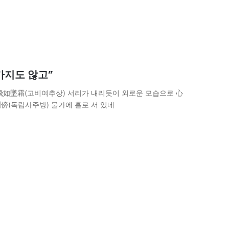
 가지도 않고”
飛如墜霜(고비여추상) 서리가 내리듯이 외로운 모습으로 心
傍(독립사주방) 물가에 홀로 서 있네