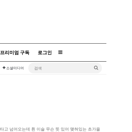
프리미엄 구독
로그인
Sidebar
검
소셜미디어
색
타고 넘어오는데 흰 이슬 무슨 뜻 있어 맺혀있는 초가을