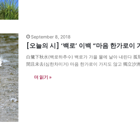
September 8, 2018
[오늘의 시] ‘백로’ 이백 “마음 한가로이
白鷺下秋水(백로하추수) 백로가 가을 물에 날아 내린다 孤
閒且未去(심한차미거) 마음 한가로이 가지도 않고 獨立沙洲
더 읽기 »