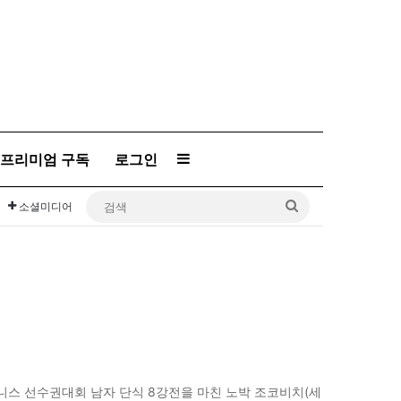
프리미엄 구독
로그인
Sidebar
검
소셜미디어
색
테니스 선수권대회 남자 단식 8강전을 마친 노박 조코비치(세