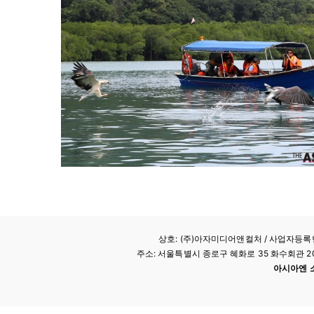
상호: (주)아자미디어앤컬처 /
사업자등록번호
주소: 서울특별시 종로구 혜화로 35 화수회관 207호 
아시아엔 