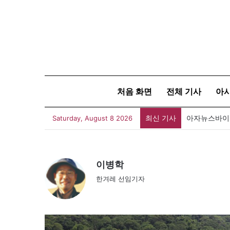
처음 화면
전체 기사
아
최신 기사
아자뉴스바이트
Saturday, August 8 2026
이병학
한겨레 선임기자