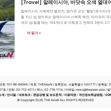
[Travel] 말레이시아, 바닷속 오색 열대
말레이시아 서북해안 별천지, 랑카위 군도 ‘헬랑’(독수리)과 
을 지닌 섬 랑카위는 말레이시아 서북쪽 해안, 타이와의 국경
개의 섬(썰물 때는 104개)으로 이뤄졌고 전체의 3분의 2
독수리다. ‘악마의 새와 싸워 이기고…
더 읽기 »
: 101-86-64640
/ 제호: THEAsiaN / 등록정보: 서울특별시 아01771 / 등록일: 20
/ 전화: 02-712-4111 /
팩스: 02-718-1114
/ 이메일: news@theasian.asi
소개
/
인사말
/
네트워크
/
편집강령 및 보도준칙
/
이용약관
/
개인정보취급방침
/
CO
© Copyright
2026
, THE AsiaN ALL RIGHTS RESERVED