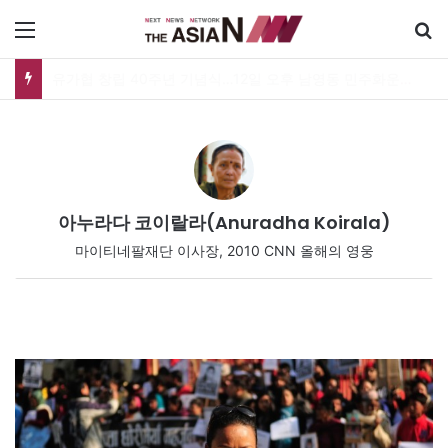
메뉴
유가협 창립 40주년 기념식…12일 오후 남영동 민주화운동기념관
아누라다 코이랄라(Anuradha Koirala)
마이티네팔재단 이사장, 2010 CNN 올해의 영웅