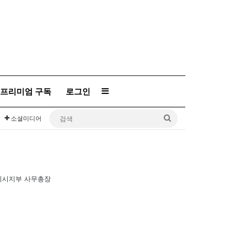
프리미엄 구독
로그인
Sidebar
검
소셜미디어
색
글라데시지부 사무총장