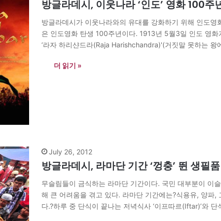
방글라데시, 이웃나라 ‘인도’ 영화 100
방글라데시가 이웃나라와의 유대를 강화하기 위해 인도영화 1
은 인도영화 탄생 100주년이다. 1913년 5월3일 인도 영화계의
‘라자 하리샨드라(Raja Harishchandra)'(거짓말 못
는 시작됐다. 이를 기념해?’방글라데시 영화발전회사(Bangladesh
더 읽기 »
(High Commission of India)’는 공동으로…
July 26, 2012
방글라데시, 라마단 기간 ‘껑충’ 뛴 생필품
무슬림들이 금식하는 라마단 기간이다. 국민 대부분이 이
해 큰 어려움을 겪고 있다. 라마단 기간에는?식용유, 양파, 고
다.?하루 중 단식이 끝나는 저녁식사 ‘이프따르(Iftar)’와 단
런 음식들을 선호하기 때문이다. 소비자들은 가격을 조작