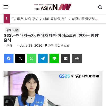
메뉴
검
“사람을 위한 생각이라면 현실과 생각 사이에 돌다리 하나는 놓아야 하지 않을까”
경제-산업
GS25-현대자동차, 현대차 테마 아이스크림 ‘현차는 빵빵’
출시
June 29, 2026
이주형
완독 약 2 분 소요
Facebook
X
WhatsApp
Telegram
Line
이메일
인쇄