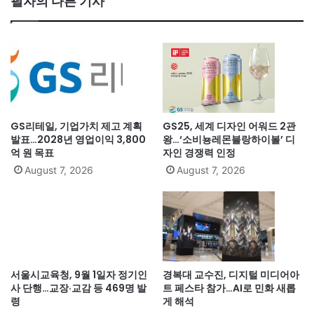
필자의 다른 기사
GS리테일, 기업가치 제고 계획
GS25, 세계 디자인 어워드 2관
발표…2028년 영업이익 3,800
왕…‘소비뇽레몬블랑하이볼’ 디
억 원 목표
자인 경쟁력 인정
August 7, 2026
August 7, 2026
서울시교육청, 9월 1일자 정기인
경복대 교수진, 디지털 미디어아
사 단행…교장·교감 등 469명 발
트 페스타 참가…AI로 민화 새롭
령
게 해석