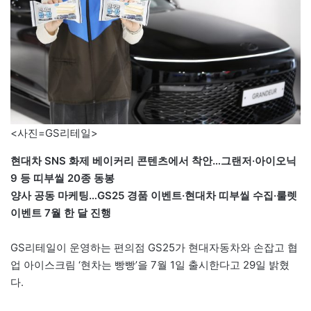
<사진=GS리테일>
현대차 SNS 화제 베이커리 콘텐츠에서 착안…그랜저·아이오닉
9 등 띠부씰 20종 동봉
양사 공동 마케팅…GS25 경품 이벤트·현대차 띠부씰 수집·룰렛
이벤트 7월 한 달 진행
GS리테일이 운영하는 편의점 GS25가 현대자동차와 손잡고 협
업 아이스크림 ‘현차는 빵빵’을 7월 1일 출시한다고 29일 밝혔
다.