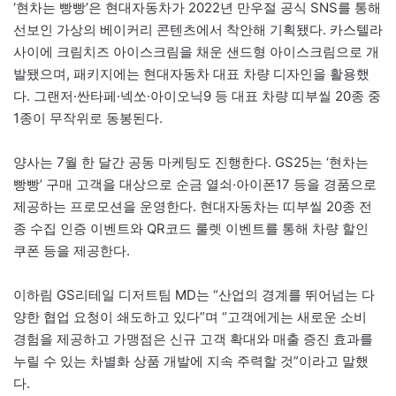
‘현차는 빵빵’은 현대자동차가 2022년 만우절 공식 SNS를 통해
선보인 가상의 베이커리 콘텐츠에서 착안해 기획됐다. 카스텔라
사이에 크림치즈 아이스크림을 채운 샌드형 아이스크림으로 개
발됐으며, 패키지에는 현대자동차 대표 차량 디자인을 활용했
다. 그랜저·싼타페·넥쏘·아이오닉9 등 대표 차량 띠부씰 20종 중
1종이 무작위로 동봉된다.
양사는 7월 한 달간 공동 마케팅도 진행한다. GS25는 ‘현차는
빵빵’ 구매 고객을 대상으로 순금 열쇠·아이폰17 등을 경품으로
제공하는 프로모션을 운영한다. 현대자동차는 띠부씰 20종 전
종 수집 인증 이벤트와 QR코드 룰렛 이벤트를 통해 차량 할인
쿠폰 등을 제공한다.
이하림 GS리테일 디저트팀 MD는 “산업의 경계를 뛰어넘는 다
양한 협업 요청이 쇄도하고 있다”며 “고객에게는 새로운 소비
경험을 제공하고 가맹점은 신규 고객 확대와 매출 증진 효과를
누릴 수 있는 차별화 상품 개발에 지속 주력할 것”이라고 말했
다.