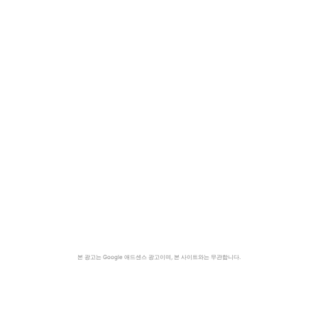
본 광고는 Google 애드센스 광고이며, 본 사이트와는 무관합니다.