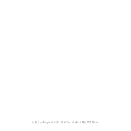
본 광고는 Google 애드센스 광고이며, 본 사이트와는 무관합니다.