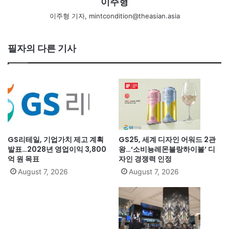
이주형
이주형 기자, mintcondition@theasian.asia
필자의 다른 기사
GS리테일, 기업가치 제고 계획
GS25, 세계 디자인 어워드 2관
발표…2028년 영업이익 3,800
왕…‘소비뇽레몬블랑하이볼’ 디
억 원 목표
자인 경쟁력 인정
August 7, 2026
August 7, 2026