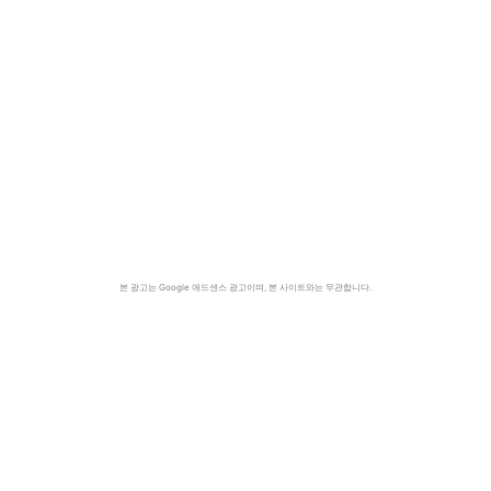
본 광고는 Google 애드센스 광고이며, 본 사이트와는 무관합니다.