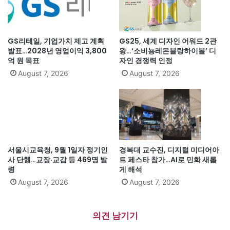
GS리테일, 기업가치 제고 계획
GS25, 세계 디자인 어워드 2관
발표…2028년 영업이익 3,800
왕…‘소비뇽레몬블랑하이볼’ 디
억 원 목표
자인 경쟁력 인정
August 7, 2026
August 7, 2026
서울시교육청, 9월 1일자 정기인
경복대 교수진, 디지털 미디어아
사 단행…교장·교감 등 469명 발
트 페스타 참가…AI로 민화 새롭
령
게 해석
August 7, 2026
August 7, 2026
의견 남기기