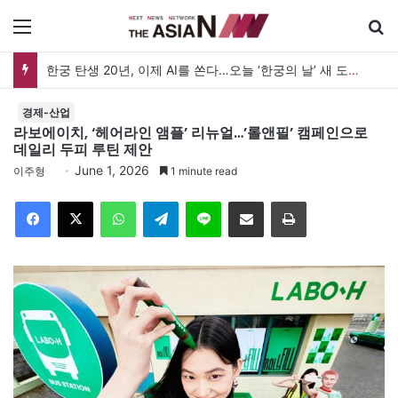
메뉴
검
한궁 탄생 20년, 이제 AI를 쏜다…오늘 ‘한궁의 날’ 새 도약 선언
경제-산업
라보에이치, ‘헤어라인 앰플’ 리뉴얼…’롤앤필’ 캠페인으로
데일리 두피 루틴 제안
June 1, 2026
이주형
1 minute read
Facebook
X
WhatsApp
Telegram
Line
이메일
인쇄