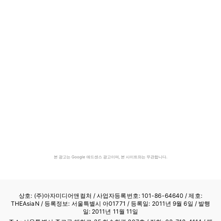
본 광고는 Google 애드센스 광고이며, 본 사이트와는 무관합니다.
상호: (주)아자미디어앤컬처 /
사업자등록번호: 101-86-64640
/ 제호:
THEAsiaN / 등록정보: 서울특별시 아01771 / 등록일: 2011년 9월 6일 / 발행
일: 2011년 11월 11일