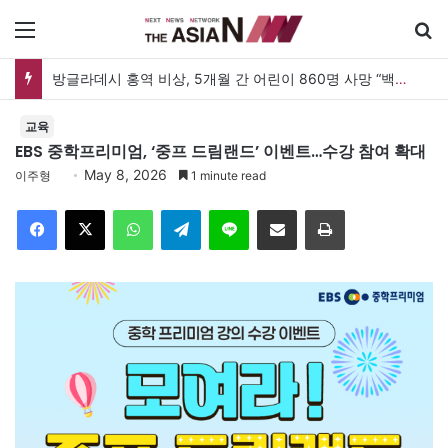
메뉴
검
방글라데시 홍역 비상, 5개월 간 어린이 860명 사망 “백신 조달 시스템 변경이 화근”
교육
EBS 중학프리미엄, ‘중프 드림랜드’ 이벤트…수강 참여 확대
May 8, 2026
이주형
1 minute read
Facebook
X
WhatsApp
Telegram
Line
이메일
인쇄