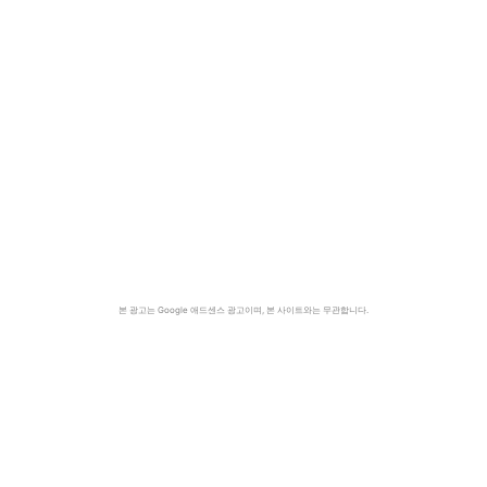
본 광고는 Google 애드센스 광고이며, 본 사이트와는 무관합니다.