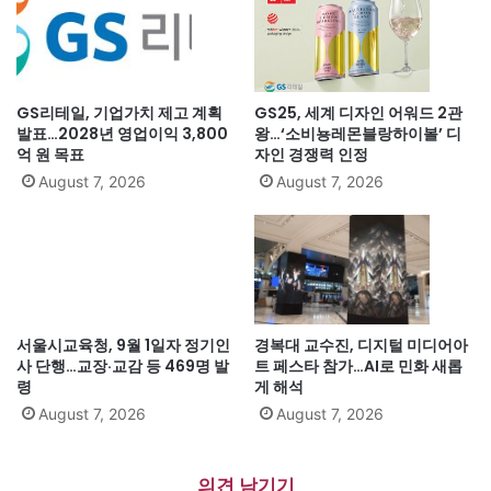
GS리테일, 기업가치 제고 계획
GS25, 세계 디자인 어워드 2관
발표…2028년 영업이익 3,800
왕…‘소비뇽레몬블랑하이볼’ 디
억 원 목표
자인 경쟁력 인정
August 7, 2026
August 7, 2026
서울시교육청, 9월 1일자 정기인
경복대 교수진, 디지털 미디어아
사 단행…교장·교감 등 469명 발
트 페스타 참가…AI로 민화 새롭
령
게 해석
August 7, 2026
August 7, 2026
의견 남기기