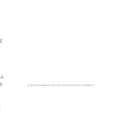
감
나
으
본 광고는 Google 애드센스 광고이며, 본 사이트와는 무관합니다.
는