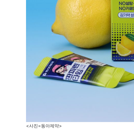
<사진=동아제약>