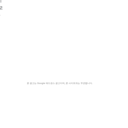
비
모
는
본 광고는 Google 애드센스 광고이며, 본 사이트와는 무관합니다.