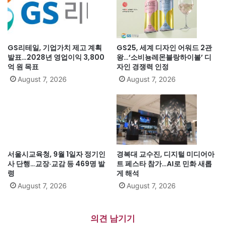
GS리테일, 기업가치 제고 계획
GS25, 세계 디자인 어워드 2관
발표…2028년 영업이익 3,800
왕…‘소비뇽레몬블랑하이볼’ 디
억 원 목표
자인 경쟁력 인정
August 7, 2026
August 7, 2026
서울시교육청, 9월 1일자 정기인
경복대 교수진, 디지털 미디어아
사 단행…교장·교감 등 469명 발
트 페스타 참가…AI로 민화 새롭
령
게 해석
August 7, 2026
August 7, 2026
의견 남기기