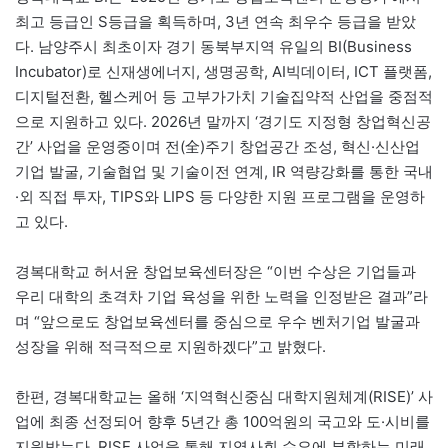
최고 등급인 S등급을 획득하며, 3년 연속 최우수 등급을 받았
다. 남양주시 최초이자 경기 동북부지역 유일의 BI(Business
Incubator)로 신재생에너지, 생명공학, AI빅데이터, ICT 플랫폼,
디지털전환, 헬스케어 등 고부가가치 기술집약적 산업을 중점적
으로 지원하고 있다. 2026년 말까지 ‘경기도 지정형 창업혁신공
간’ 사업을 운영중이며 전(全)주기 창업공간 조성, 혁신·신산업
기업 발굴, 기술협업 및 기술이전 연계, IR 역량강화를 통한 국내
·외 직접 투자, TIPS와 LIPS 등 다양한 지원 프로그램을 운영하
고 있다.
경복대학교 허서윤 창업보육센터장은 “이번 수상은 기업들과
우리 대학의 초격차 기업 육성을 위한 노력을 인정받은 결과”라
며 “앞으로도 창업보육센터를 중심으로 우수 벤처기업 발굴과
성장을 위해 적극적으로 지원하겠다”고 밝혔다.
한편, 경복대학교는 올해 ‘지역혁신중심 대학지원체계(RISE)’ 사
업에 최종 선정되어 향후 5년간 총 100억원의 국고와 도·시비를
지원받는다. RISE 사업을 통해 지역사회 수요에 부합하는 미래