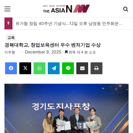
메뉴
검
유가협 창립 40주년 기념식…12일 오후 남영동 민주화운동기념관
교육
경복대학교, 창업보육센터 우수 벤처기업 수상
December 9, 2025
이주형
완독 약 4 분 소요
Facebook
X
WhatsApp
Telegram
Line
이메일
인쇄