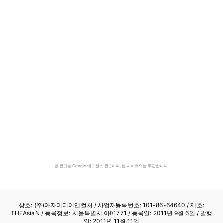
본 광고는 Google 애드센스 광고이며, 본 사이트와는 무관합니다.
상호: (주)아자미디어앤컬처 /
사업자등록번호: 101-86-64640
/ 제호:
THEAsiaN / 등록정보: 서울특별시 아01771 / 등록일: 2011년 9월 6일 / 발행
일: 2011년 11월 11일