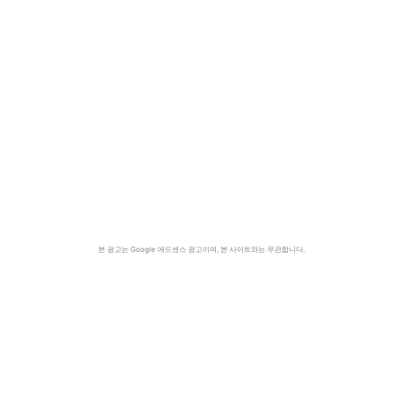
본 광고는 Google 애드센스 광고이며, 본 사이트와는 무관합니다.